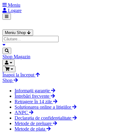
Meniu
Logare
Meniu Shop
Shop
Magazin
Înapoi la început
Shop
Informații garanție
Întrebări frecvente
Retragere în 14 zile
Soluționarea online a litigiilor
ANPC
Declarația de confidențialitate
Metode de preluare
Metode de plata