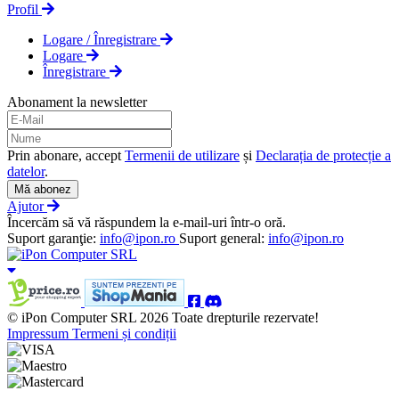
Profil
Logare / Înregistrare
Logare
Înregistrare
Abonament la newsletter
Prin abonare, accept
Termenii de utilizare
și
Declarația de protecție a
datelor
.
Mă abonez
Ajutor
Încercăm să vă răspundem la e-mail-uri într-o oră.
Suport garanţie:
info@ipon.ro
Suport general:
info@ipon.ro
© iPon Computer SRL 2026 Toate drepturile rezervate!
Impressum
Termeni și condiții