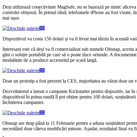
Deși utilizează conectivitate MagSafe, nu se bazează pe nimic altceva 
controler obișnuit.
În primul rând, telefoanele iPhone au fost vizate, da
mai ușor.
Dispozitivul va costa 150 dolari și va fi livrat mai târziu în această vară
Interesant este că deși va fi comercializat sub numele Ohsnap, acesta 
găsi o soluție portabilă pe care să o poate duce oriunde. A documentat 
modalitate de a produce accesoriul pe scară largă.
Doar un prototip a fost prezent la CES, majoritatea au văzut doar un 
Dezvoltatorul a lansat o campanie Kickstarter pentru dispozitiv, iar în
dispozitivul în prima rundă îl pot obține pentru 100 dolari, susținător
închiderea campaniei.
Ohsnap are timp până la 11 Februarie pentru a aduna susținători pentru
necesitând doar câteva modificări minore. Așadar, rezultatul final va f