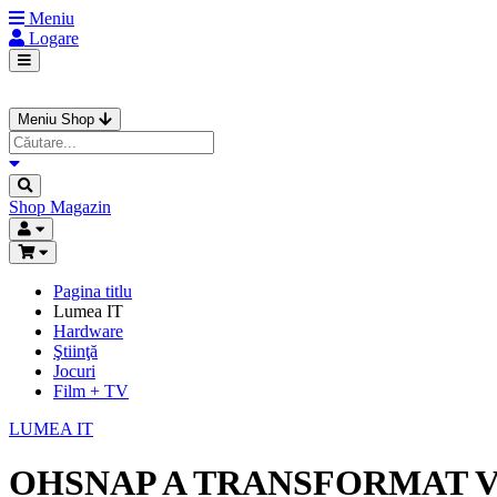
Meniu
Logare
Meniu Shop
Shop
Magazin
Pagina titlu
Lumea IT
Hardware
Ştiinţă
Jocuri
Film + TV
LUMEA IT
OHSNAP A TRANSFORMAT V