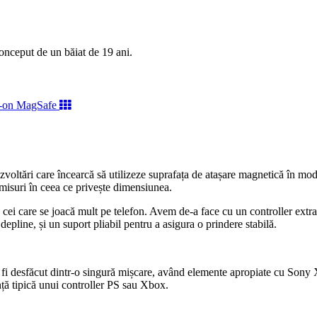
onceput de un băiat de 19 ani.
ezvoltări care încearcă să utilizeze suprafața de atașare magnetică în 
misuri în ceea ce privește dimensiunea.
cei care se joacă mult pe telefon.
Avem de-a face cu un controller extra-s
depline, și un suport pliabil pentru a asigura o prindere stabilă.
 fi desfăcut dintr-o singură mișcare, având elemente apropiate cu Sony X
ță tipică unui controller PS sau Xbox.