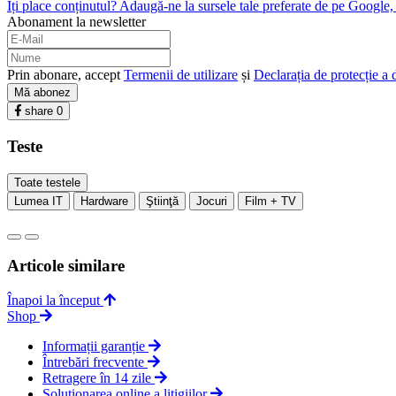
Îți place conținutul? Adaugă-ne la sursele tale preferate de pe Google, c
Abonament la newsletter
Prin abonare, accept
Termenii de utilizare
și
Declarația de protecție a 
Mă abonez
share
0
Teste
Toate testele
Lumea IT
Hardware
Ştiinţă
Jocuri
Film + TV
Articole similare
Înapoi la început
Shop
Informații garanție
Întrebări frecvente
Retragere în 14 zile
Soluționarea online a litigiilor