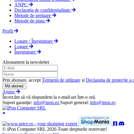
ANPC
Declarația de confidențialitate
Metode de preluare
Metode de plata
Profil
Logare / Înregistrare
Logare
Înregistrare
Abonament la newsletter
Prin abonare, accept
Termenii de utilizare
și
Declarația de protecție a 
Mă abonez
Ajutor
Încercăm să vă răspundem la e-mail-uri într-o oră.
Suport garanţie:
info@ipon.ro
Suport general:
info@ipon.ro
© iPon Computer SRL 2026 Toate drepturile rezervate!