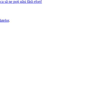
a să ne poți găsi fără efort!
datelor
.