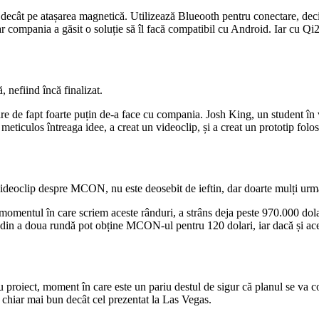
decât pe atașarea magnetică. Utilizează Blueooth pentru conectare, deci 
r compania a găsit o soluție să îl facă compatibil cu Android. Iar cu Qi2,
, nefiind încă finalizat.
are de fapt foarte puțin de-a face cu compania. Josh King, un student î
meticulos întreaga idee, a creat un videoclip, și a creat un prototip fo
videoclip despre MCON, nu este deosebit de ieftin, dar doarte mulți urmă
 momentul în care scriem aceste rânduri, a strâns deja peste 970.000 dola
ii din a doua rundă pot obține MCON-ul pentru 120 dolari, iar dacă și ace
 proiect, moment în care este un pariu destul de sigur că planul se va c
i chiar mai bun decât cel prezentat la Las Vegas.