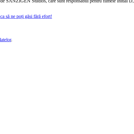
e SANZIGEN Studios, care sunt responsabili pentru filmele Initial D, cât
a să ne poți găsi fără efort!
datelor
.