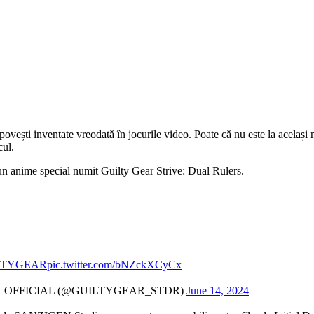
ovești inventate vreodată în jocurile video. Poate că nu este la același
cul.
e un anime special numit Guilty Gear Strive: Dual Rulers.
LTYGEAR
pic.twitter.com/bNZckXCyCx
OFFICIAL (@GUILTYGEAR_STDR)
June 14, 2024