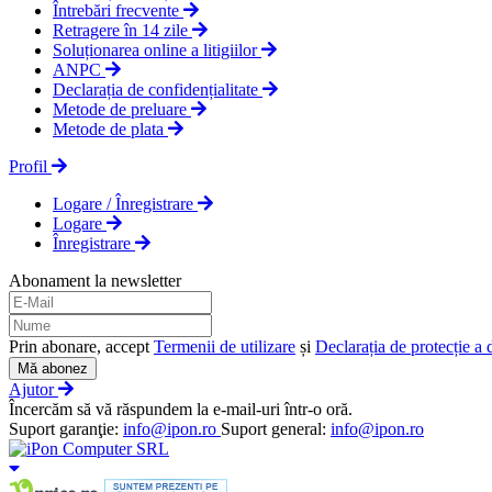
Întrebări frecvente
Retragere în 14 zile
Soluționarea online a litigiilor
ANPC
Declarația de confidențialitate
Metode de preluare
Metode de plata
Profil
Logare / Înregistrare
Logare
Înregistrare
Abonament la newsletter
Prin abonare, accept
Termenii de utilizare
și
Declarația de protecție a 
Mă abonez
Ajutor
Încercăm să vă răspundem la e-mail-uri într-o oră.
Suport garanţie:
info@ipon.ro
Suport general:
info@ipon.ro