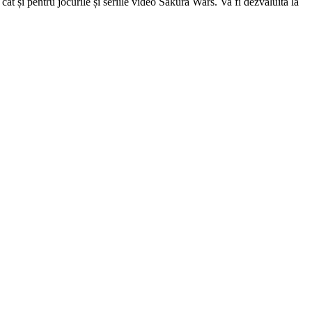
 și pentru jocurile și seriile video Sakura Wars. Va fi dezvăluită la