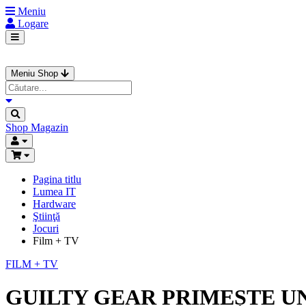
Meniu
Logare
Meniu Shop
Shop
Magazin
Pagina titlu
Lumea IT
Hardware
Ştiinţă
Jocuri
Film + TV
FILM + TV
GUILTY GEAR PRIMEȘTE U