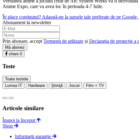
Versiunea anime a jocului creat de Arc System Works va fi dezvoltată d
Anime Expo, care va avea loc în perioada 4-7 Iulie.
Îți place conținutul? Adaugă-ne la sursele tale preferate de pe Google, c
Abonament la newsletter
Prin abonare, accept
Termenii de utilizare
și
Declarația de protecție a 
Mă abonez
share
0
Teste
Toate testele
Lumea IT
Hardware
Ştiinţă
Jocuri
Film + TV
Articole similare
Înapoi la început
Shop
Informații garanție