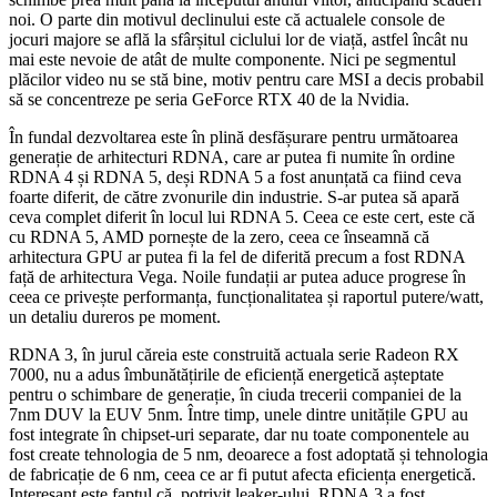
noi. O parte din motivul declinului este că actualele console de
jocuri majore se află la sfârșitul ciclului lor de viață, astfel încât nu
mai este nevoie de atât de multe componente. Nici pe segmentul
plăcilor video nu se stă bine, motiv pentru care MSI a decis probabil
să se concentreze pe seria GeForce RTX 40 de la Nvidia.
În fundal dezvoltarea este în plină desfășurare pentru următoarea
generație de arhitecturi RDNA, care ar putea fi numite în ordine
RDNA 4 și RDNA 5, deși RDNA 5 a fost anunțată ca fiind ceva
foarte diferit, de către zvonurile din industrie. S-ar putea să apară
ceva complet diferit în locul lui RDNA 5. Ceea ce este cert, este că
cu RDNA 5, AMD pornește de la zero, ceea ce înseamnă că
arhitectura GPU ar putea fi la fel de diferită precum a fost RDNA
față de arhitectura Vega. Noile fundații ar putea aduce progrese în
ceea ce privește performanța, funcționalitatea și raportul putere/watt,
un detaliu dureros pe moment.
RDNA 3, în jurul căreia este construită actuala serie Radeon RX
7000, nu a adus îmbunătățirile de eficiență energetică așteptate
pentru o schimbare de generație, în ciuda trecerii companiei de la
7nm DUV la EUV 5nm. Între timp, unele dintre unitățile GPU au
fost integrate în chipset-uri separate, dar nu toate componentele au
fost create tehnologia de 5 nm, deoarece a fost adoptată și tehnologia
de fabricație de 6 nm, ceea ce ar fi putut afecta eficiența energetică.
Interesant este faptul că, potrivit leaker-ului, RDNA 3 a fost