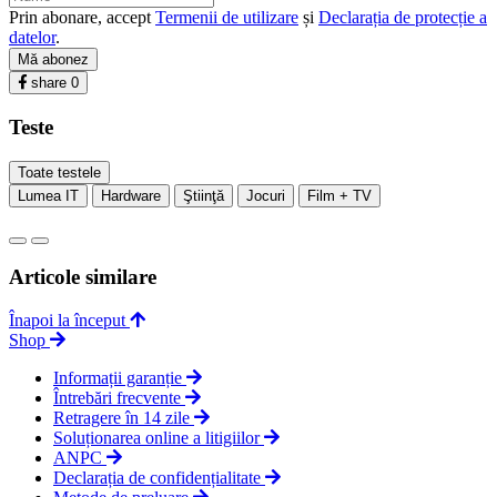
Prin abonare, accept
Termenii de utilizare
și
Declarația de protecție a
datelor
.
Mă abonez
share
0
Teste
Toate testele
Lumea IT
Hardware
Ştiinţă
Jocuri
Film + TV
Articole similare
Înapoi la început
Shop
Informații garanție
Întrebări frecvente
Retragere în 14 zile
Soluționarea online a litigiilor
ANPC
Declarația de confidențialitate