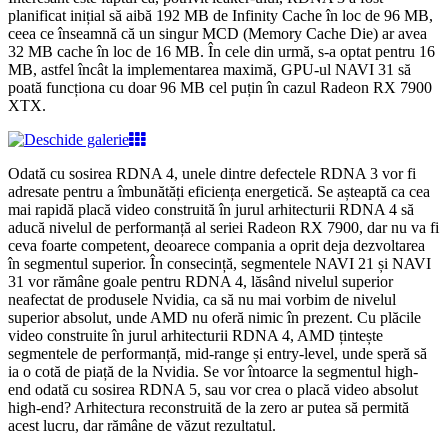
planificat inițial să aibă 192 MB de Infinity Cache în loc de 96 MB,
ceea ce înseamnă că un singur MCD (Memory Cache Die) ar avea
32 MB cache în loc de 16 MB. În cele din urmă, s-a optat pentru 16
MB, astfel încât la implementarea maximă, GPU-ul NAVI 31 să
poată funcționa cu doar 96 MB cel puțin în cazul Radeon RX 7900
XTX.
Odată cu sosirea RDNA 4, unele dintre defectele RDNA 3 vor fi
adresate pentru a îmbunătăți eficiența energetică. Se așteaptă ca cea
mai rapidă placă video construită în jurul arhitecturii RDNA 4 să
aducă nivelul de performanță al seriei Radeon RX 7900, dar nu va fi
ceva foarte competent, deoarece compania a oprit deja dezvoltarea
în segmentul superior. În consecință, segmentele NAVI 21 și NAVI
31 vor rămâne goale pentru RDNA 4, lăsând nivelul superior
neafectat de produsele Nvidia, ca să nu mai vorbim de nivelul
superior absolut, unde AMD nu oferă nimic în prezent. Cu plăcile
video construite în jurul arhitecturii RDNA 4, AMD țintește
segmentele de performanță, mid-range și entry-level, unde speră să
ia o cotă de piață de la Nvidia. Se vor întoarce la segmentul high-
end odată cu sosirea RDNA 5, sau vor crea o placă video absolut
high-end? Arhitectura reconstruită de la zero ar putea să permită
acest lucru, dar rămâne de văzut rezultatul.