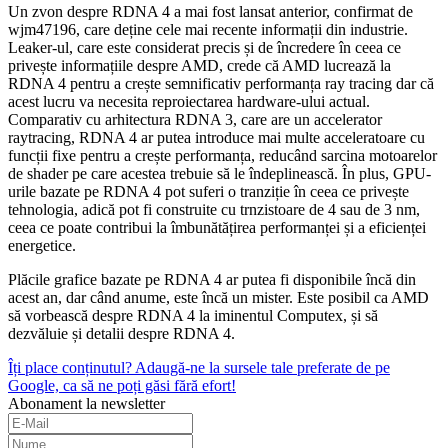
Un zvon despre RDNA 4 a mai fost lansat anterior, confirmat de
wjm47196, care deține cele mai recente informații din industrie.
Leaker-ul, care este considerat precis și de încredere în ceea ce
privește informațiile despre AMD, crede că AMD lucrează la
RDNA 4 pentru a crește semnificativ performanța ray tracing dar că
acest lucru va necesita reproiectarea hardware-ului actual.
Comparativ cu arhitectura RDNA 3, care are un accelerator
raytracing, RDNA 4 ar putea introduce mai multe acceleratoare cu
funcții fixe pentru a crește performanța, reducând sarcina motoarelor
de shader pe care acestea trebuie să le îndeplinească. În plus, GPU-
urile bazate pe RDNA 4 pot suferi o tranziție în ceea ce privește
tehnologia, adică pot fi construite cu trnzistoare de 4 sau de 3 nm,
ceea ce poate contribui la îmbunătățirea performanței și a eficienței
energetice.
Plăcile grafice bazate pe RDNA 4 ar putea fi disponibile încă din
acest an, dar când anume, este încă un mister. Este posibil ca AMD
să vorbească despre RDNA 4 la iminentul Computex, și să
dezvăluie și detalii despre RDNA 4.
Îți place conținutul? Adaugă-ne la sursele tale preferate de pe
Google, ca să ne poți găsi fără efort!
Abonament la newsletter