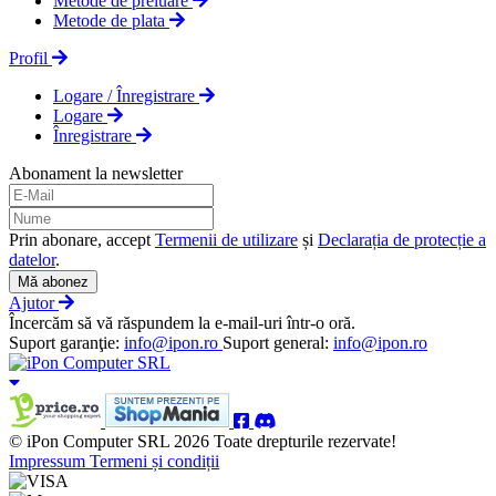
Metode de preluare
Metode de plata
Profil
Logare / Înregistrare
Logare
Înregistrare
Abonament la newsletter
Prin abonare, accept
Termenii de utilizare
și
Declarația de protecție a
datelor
.
Mă abonez
Ajutor
Încercăm să vă răspundem la e-mail-uri într-o oră.
Suport garanţie:
info@ipon.ro
Suport general:
info@ipon.ro
© iPon Computer SRL 2026 Toate drepturile rezervate!
Impressum
Termeni și condiții