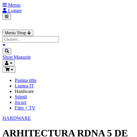
Meniu
Logare
Meniu Shop
Shop
Magazin
Pagina titlu
Lumea IT
Hardware
Ştiinţă
Jocuri
Film + TV
HARDWARE
ARHITECTURA RDNA 5 DE