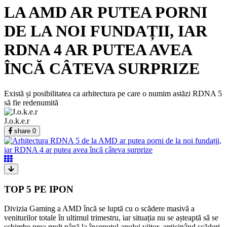
LA AMD AR PUTEA PORNI
DE LA NOI FUNDAȚII, IAR
RDNA 4 AR PUTEA AVEA
ÎNCĂ CÂTEVA SURPRIZE
Există și posibilitatea ca arhitectura pe care o numim astăzi RDNA 5
să fie redenumită
J.o.k.e.r
share
0
TOP 5 PE IPON
Divizia Gaming a AMD încă se luptă cu o scădere masivă a
veniturilor totale în ultimul trimestru, iar situația nu se așteaptă să se
schimbe prea mult până la începutul anului viitor, anticipând scăderi