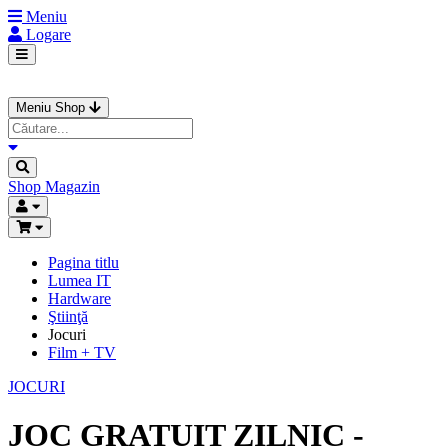
Meniu
Logare
Meniu Shop
Shop
Magazin
Pagina titlu
Lumea IT
Hardware
Ştiinţă
Jocuri
Film + TV
JOCURI
JOC GRATUIT ZILNIC -