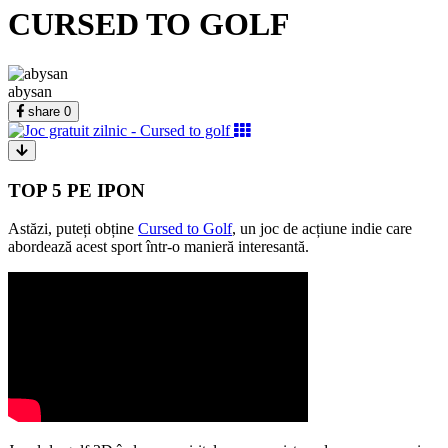
CURSED TO GOLF
abysan
share
0
TOP 5 PE IPON
Astăzi, puteți obține
Cursed to Golf
, un joc de acțiune indie care
abordează acest sport într-o manieră interesantă.