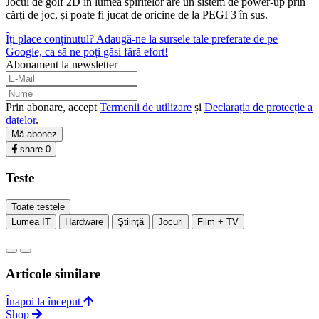
Jocul de golf 2D în lumea spiritelor are un sistem de power-up prin
cărți de joc, și poate fi jucat de oricine de la PEGI 3 în sus.
Îți place conținutul? Adaugă-ne la sursele tale preferate de pe
Google, ca să ne poți găsi fără efort!
Abonament la newsletter
Prin abonare, accept
Termenii de utilizare
și
Declarația de protecție a
datelor
.
Mă abonez
share
0
Teste
Toate testele
Lumea IT
Hardware
Ştiinţă
Jocuri
Film + TV
Articole similare
Înapoi la început
Shop