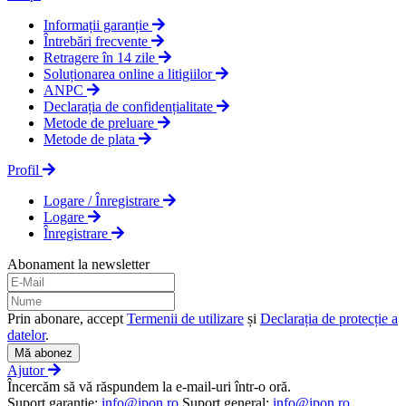
Informații garanție
Întrebări frecvente
Retragere în 14 zile
Soluționarea online a litigiilor
ANPC
Declarația de confidențialitate
Metode de preluare
Metode de plata
Profil
Logare / Înregistrare
Logare
Înregistrare
Abonament la newsletter
Prin abonare, accept
Termenii de utilizare
și
Declarația de protecție a
datelor
.
Mă abonez
Ajutor
Încercăm să vă răspundem la e-mail-uri într-o oră.
Suport garanţie:
info@ipon.ro
Suport general:
info@ipon.ro