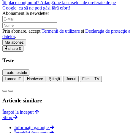
Îți place conținutul? Adaugă-ne la sursele tale preferate de pe
Google, ca să ne poți găsi fără efort!
Abonament la newsletter
Prin abonare, accept
Termenii de utilizare
și
Declarația de protecție a
datelor
.
Mă abonez
share
0
Teste
Toate testele
Lumea IT
Hardware
Ştiinţă
Jocuri
Film + TV
Articole similare
Înapoi la început
Shop
Informații garanție
Întrebări frecvente