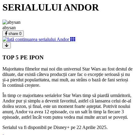
SERIALULUI ANDOR
abysan
share
0
TOP 5 PE IPON
Majoritatea filmelor mai noi din universul Star Wars au fost destul de
diluate, dar există câteva producții care fac o excepție serioasă și nu
și-a pierdut popularitatea, mai mult, au strâns o bază de fani serioși
în continuă creștere.
În timp ce majoritatea serialelor Star Wars timp să piardă urmăritorii,
Andor pur și simplu a devenit favoritul, astfel că lansarea celui de-al
doilea sezon, și final, este un moment foarte așteptat. Potrivit noului
anunț, Andor va avea 12 episoade, cu un salt în timp la fiecare 3
episoade, astfel încât vom putea vedea mai multe arcuri se povești.
Serialul va fi disponibil pe Disney+ pe 22 Aprilie 2025.