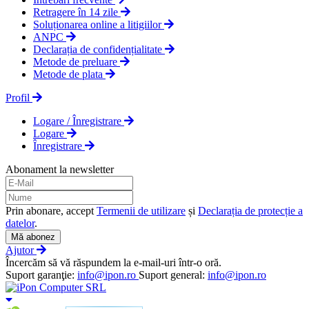
Retragere în 14 zile
Soluționarea online a litigiilor
ANPC
Declarația de confidențialitate
Metode de preluare
Metode de plata
Profil
Logare / Înregistrare
Logare
Înregistrare
Abonament la newsletter
Prin abonare, accept
Termenii de utilizare
și
Declarația de protecție a
datelor
.
Mă abonez
Ajutor
Încercăm să vă răspundem la e-mail-uri într-o oră.
Suport garanţie:
info@ipon.ro
Suport general:
info@ipon.ro