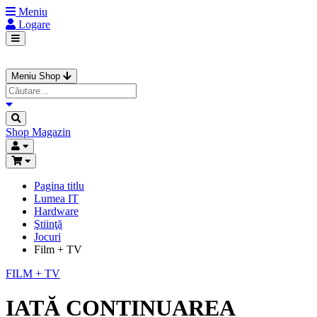
Meniu
Logare
Meniu Shop
Shop
Magazin
Pagina titlu
Lumea IT
Hardware
Ştiinţă
Jocuri
Film + TV
FILM + TV
IATĂ CONTINUAREA