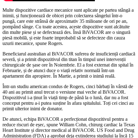
Multe dispozitive cardiace mecanice sunt aplicate pe partea stângă a
inimii, și funcționează de obicei prin colectarea sângelui într-o
pungă, care este strânsă de aproximativ 35 milioane de ori pe an,
pompând sânge. Cu toate acestea, aceste dispozitive sunt alcătuite
din multe piese și se defectează des. Însă BiVACOR are o singură
piesă mobilă, și este foarte improbabil să se defecteze din cauza
uzurii mecanice, spune Rogers.
Beneficiarul australian al BiVACOR suferea de insuficiență cardiacă
severă, și a primit dispozitivul din titan în timpul unei intervenții
chirurgicale de șase ore în Noiembrie. El a fost externat din spital în
Februarie, și de atunci duce o viață relativ normală într-un
apartament din apropiere. În Martie, a primit o inimă reală.
Într-un studiu american condus de Rogers, cinci bărbați în vârstă de
40 ani au primit anul trecut o versiune mai veche al BiVACOR.
Dispozitivul i-a ținut în viață timp de până la o lună, dar nu a fost
conceput pentru a-i putea susține în afara spitalului. Toți cei cinci au
primit ulterior inimi de donator.
De atunci, echipa BiVACOR a perfecționat dispozitivul pentru a
reduce riscuri de eșec, spune William Cohn, chirurg cardiac la Texas
Heart Institute și director medical al BiVACOR. US Food and Drug
Administration (FDA) a aprobat deja extinderea studiului la încă 15