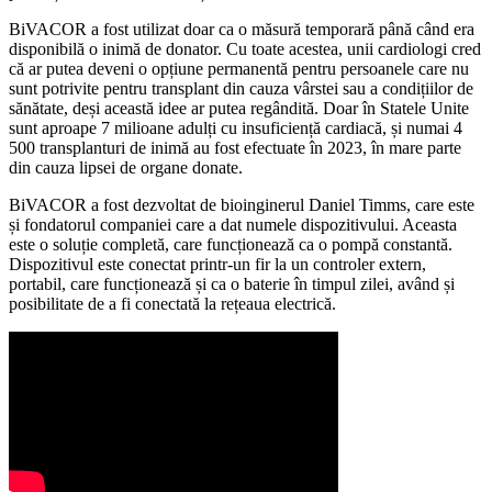
BiVACOR a fost utilizat doar ca o măsură temporară până când era
disponibilă o inimă de donator. Cu toate acestea, unii cardiologi cred
că ar putea deveni o opțiune permanentă pentru persoanele care nu
sunt potrivite pentru transplant din cauza vârstei sau a condițiilor de
sănătate, deși această idee ar putea regândită. Doar în Statele Unite
sunt aproape 7 milioane adulți cu insuficiență cardiacă, și numai 4
500 transplanturi de inimă au fost efectuate în 2023, în mare parte
din cauza lipsei de organe donate.
BiVACOR a fost dezvoltat de bioinginerul Daniel Timms, care este
și fondatorul companiei care a dat numele dispozitivului. Aceasta
este o soluție completă, care funcționează ca o pompă constantă.
Dispozitivul este conectat printr-un fir la un controler extern,
portabil, care funcționează și ca o baterie în timpul zilei, având și
posibilitate de a fi conectată la rețeaua electrică.