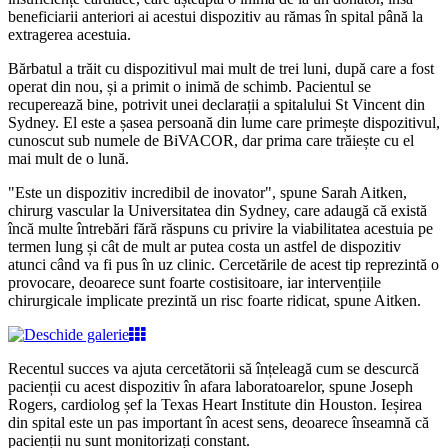
beneficiarii anteriori ai acestui dispozitiv au rămas în spital până la
extragerea acestuia.
Bărbatul a trăit cu dispozitivul mai mult de trei luni, după care a fost
operat din nou, și a primit o inimă de schimb. Pacientul se
recuperează bine, potrivit unei declarații a spitalului St Vincent din
Sydney. El este a șasea persoană din lume care primește dispozitivul,
cunoscut sub numele de BiVACOR, dar prima care trăiește cu el
mai mult de o lună.
"Este un dispozitiv incredibil de inovator", spune Sarah Aitken,
chirurg vascular la Universitatea din Sydney, care adaugă că există
încă multe întrebări fără răspuns cu privire la viabilitatea acestuia pe
termen lung și cât de mult ar putea costa un astfel de dispozitiv
atunci când va fi pus în uz clinic. Cercetările de acest tip reprezintă o
provocare, deoarece sunt foarte costisitoare, iar intervențiile
chirurgicale implicate prezintă un risc foarte ridicat, spune Aitken.
Recentul succes va ajuta cercetătorii să înțeleagă cum se descurcă
pacienții cu acest dispozitiv în afara laboratoarelor, spune Joseph
Rogers, cardiolog șef la Texas Heart Institute din Houston. Ieșirea
din spital este un pas important în acest sens, deoarece înseamnă că
pacienții nu sunt monitorizați constant.