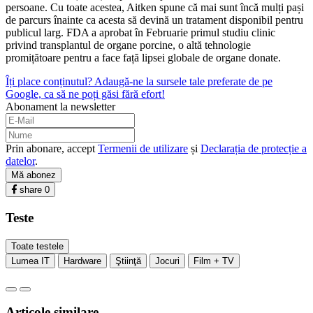
persoane. Cu toate acestea, Aitken spune că mai sunt încă mulți pași
de parcurs înainte ca acesta să devină un tratament disponibil pentru
publicul larg. FDA a aprobat în Februarie primul studiu clinic
privind transplantul de organe porcine, o altă tehnologie
promițătoare pentru a face față lipsei globale de organe donate.
Îți place conținutul? Adaugă-ne la sursele tale preferate de pe
Google, ca să ne poți găsi fără efort!
Abonament la newsletter
Prin abonare, accept
Termenii de utilizare
și
Declarația de protecție a
datelor
.
Mă abonez
share
0
Teste
Toate testele
Lumea IT
Hardware
Ştiinţă
Jocuri
Film + TV
Articole similare