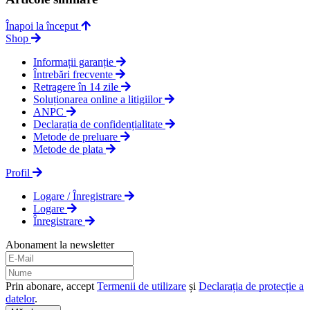
Înapoi la început
Shop
Informații garanție
Întrebări frecvente
Retragere în 14 zile
Soluționarea online a litigiilor
ANPC
Declarația de confidențialitate
Metode de preluare
Metode de plata
Profil
Logare / Înregistrare
Logare
Înregistrare
Abonament la newsletter
Prin abonare, accept
Termenii de utilizare
și
Declarația de protecție a
datelor
.