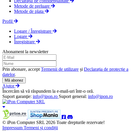
Declarația de confidențialitate
Metode de preluare
Metode de plata
Profil
Logare / Înregistrare
Logare
Înregistrare
Abonament la newsletter
Prin abonare, accept
Termenii de utilizare
și
Declarația de protecție a
datelor
.
Mă abonez
Ajutor
Încercăm să vă răspundem la e-mail-uri într-o oră.
Suport garanţie:
info@ipon.ro
Suport general:
info@ipon.ro
© iPon Computer SRL 2026 Toate drepturile rezervate!
Impressum
Termeni și condiții