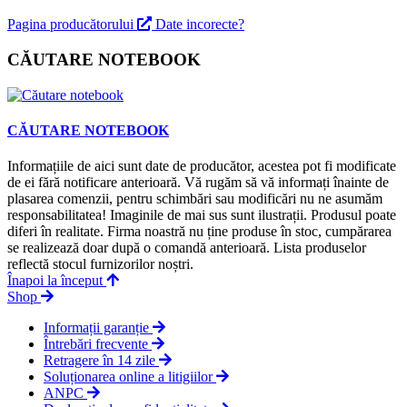
Pagina producătorului
Date incorecte?
CĂUTARE NOTEBOOK
CĂUTARE NOTEBOOK
Informațiile de aici sunt date de producător, acestea pot fi modificate
de ei fără notificare anterioară. Vă rugăm să vă informați înainte de
plasarea comenzii, pentru schimbări sau modificări nu ne asumăm
responsabilitatea! Imaginile de mai sus sunt ilustrații. Produsul poate
diferi în realitate. Firma noastră nu ține produse în stoc, cumpărarea
se realizează doar după o comandă anterioară. Lista produselor
reflectă stocul furnizorilor noștri.
Înapoi la început
Shop
Informații garanție
Întrebări frecvente
Retragere în 14 zile
Soluționarea online a litigiilor
ANPC