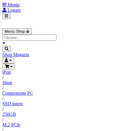
Meniu
Logare
Meniu Shop
Shop
Magazin
iPon
/
Shop
/
Componente PC
/
SSD intern
/
256GB
/
M.2 PCIe
/