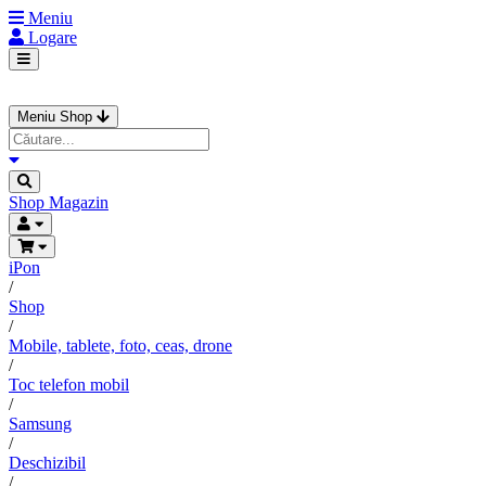
Meniu
Logare
Meniu Shop
Shop
Magazin
iPon
/
Shop
/
Mobile, tablete, foto, ceas, drone
/
Toc telefon mobil
/
Samsung
/
Deschizibil
/