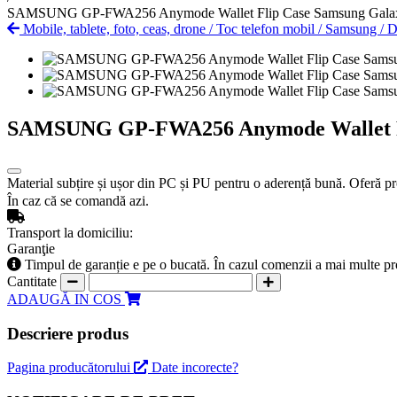
SAMSUNG GP-FWA256 Anymode Wallet Flip Case Samsung Galax
Mobile, tablete, foto, ceas, drone
/
Toc telefon mobil
/
Samsung
/
D
SAMSUNG GP-FWA256 Anymode Wallet Fl
Material subțire și ușor din PC și PU pentru o aderență bună. Oferă prot
În caz că se comandă azi.
Transport la domiciliu:
Garanţie
Timpul de garanție e pe o bucată. În cazul comenzii a mai multe pr
Cantitate
ADAUGĂ IN COS
Descriere produs
Pagina producătorului
Date incorecte?