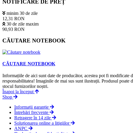
NOTIFICARE DE PREȚ
minim 30 de zile
12,31 RON
30 de zile maxim
90,93 RON
CĂUTARE NOTEBOOK
CĂUTARE NOTEBOOK
Informațiile de aici sunt date de producător, acestea pot fi modificate
responsabilitatea! Imaginile de mai sus sunt ilustrații. Produsul poate 
stocul furnizorilor noștri.
Înapoi la început
Shop
Informații garanție
Întrebări frecvente
Retragere în 14 zile
Soluționarea online a litigiilor
ANPC