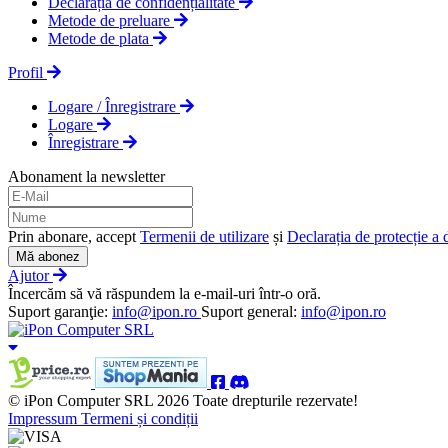
Declarația de confidențialitate
Metode de preluare
Metode de plata
Profil
Logare / Înregistrare
Logare
Înregistrare
Abonament la newsletter
Prin abonare, accept
Termenii de utilizare
și
Declarația de protecție a 
Mă abonez
Ajutor
Încercăm să vă răspundem la e-mail-uri într-o oră.
Suport garanţie:
info@ipon.ro
Suport general:
info@ipon.ro
© iPon Computer SRL 2026 Toate drepturile rezervate!
Impressum
Termeni și condiții