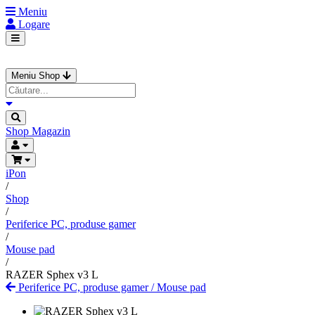
Meniu
Logare
Meniu Shop
Shop
Magazin
iPon
/
Shop
/
Periferice PC, produse gamer
/
Mouse pad
/
RAZER Sphex v3 L
Periferice PC, produse gamer
/
Mouse pad