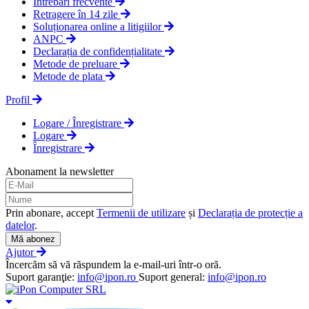
Întrebări frecvente
Retragere în 14 zile
Soluționarea online a litigiilor
ANPC
Declarația de confidențialitate
Metode de preluare
Metode de plata
Profil
Logare / Înregistrare
Logare
Înregistrare
Abonament la newsletter
Prin abonare, accept
Termenii de utilizare
și
Declarația de protecție a
datelor
.
Mă abonez
Ajutor
Încercăm să vă răspundem la e-mail-uri într-o oră.
Suport garanţie:
info@ipon.ro
Suport general:
info@ipon.ro