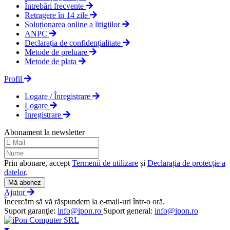
Întrebări frecvente
Retragere în 14 zile
Soluționarea online a litigiilor
ANPC
Declarația de confidențialitate
Metode de preluare
Metode de plata
Profil
Logare / Înregistrare
Logare
Înregistrare
Abonament la newsletter
Prin abonare, accept
Termenii de utilizare
și
Declarația de protecție a
datelor
.
Mă abonez
Ajutor
Încercăm să vă răspundem la e-mail-uri într-o oră.
Suport garanţie:
info@ipon.ro
Suport general:
info@ipon.ro