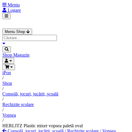
Meniu
Logare
Meniu Shop
Shop
Magazin
iPon
/
Shop
/
Consolă, jocuri, jucării, școală
/
Rechizite școlare
/
Vopsea
/
HERLITZ Plastic mixer vopsea paletă oval
Consolă, jocuri, jucării, școală
/
Rechizite școlare
/
Vopsea