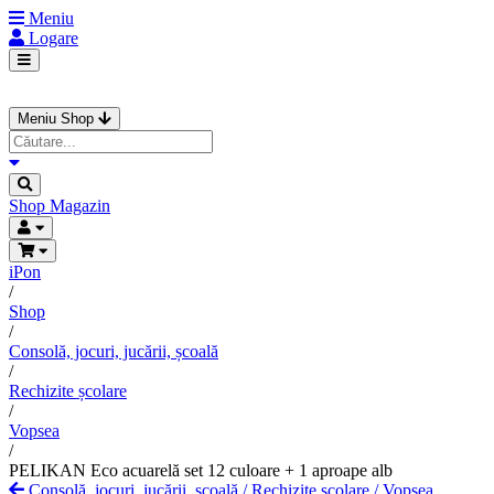
Meniu
Logare
Meniu Shop
Shop
Magazin
iPon
/
Shop
/
Consolă, jocuri, jucării, școală
/
Rechizite școlare
/
Vopsea
/
PELIKAN Eco acuarelă set 12 culoare + 1 aproape alb
Consolă, jocuri, jucării, școală
/
Rechizite școlare
/
Vopsea