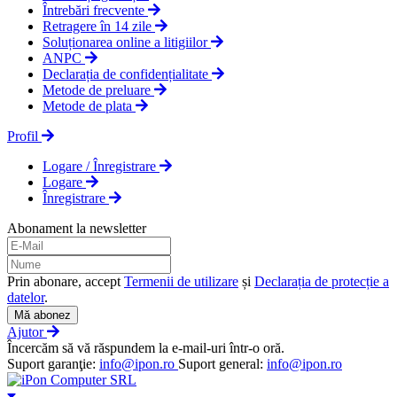
Întrebări frecvente
Retragere în 14 zile
Soluționarea online a litigiilor
ANPC
Declarația de confidențialitate
Metode de preluare
Metode de plata
Profil
Logare / Înregistrare
Logare
Înregistrare
Abonament la newsletter
Prin abonare, accept
Termenii de utilizare
și
Declarația de protecție a
datelor
.
Mă abonez
Ajutor
Încercăm să vă răspundem la e-mail-uri într-o oră.
Suport garanţie:
info@ipon.ro
Suport general:
info@ipon.ro