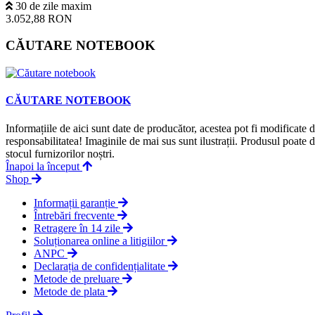
30 de zile maxim
3.052,88 RON
CĂUTARE NOTEBOOK
CĂUTARE NOTEBOOK
Informațiile de aici sunt date de producător, acestea pot fi modificate
responsabilitatea! Imaginile de mai sus sunt ilustrații. Produsul poate 
stocul furnizorilor noștri.
Înapoi la început
Shop
Informații garanție
Întrebări frecvente
Retragere în 14 zile
Soluționarea online a litigiilor
ANPC
Declarația de confidențialitate
Metode de preluare
Metode de plata