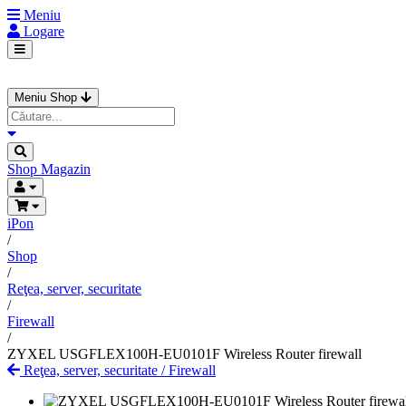
Meniu
Logare
Meniu Shop
Shop
Magazin
iPon
/
Shop
/
Reţea, server, securitate
/
Firewall
/
ZYXEL USGFLEX100H-EU0101F Wireless Router firewall
Reţea, server, securitate
/
Firewall