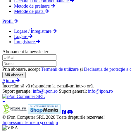
Declarația de confidențialitate
Metode de preluare
Metode de plata
Profil
Logare / Înregistrare
Logare
Înregistrare
Abonament la newsletter
Prin abonare, accept
Termenii de utilizare
și
Declarația de protecție a 
Mă abonez
Ajutor
Încercăm să vă răspundem la e-mail-uri într-o oră.
Suport garanţie:
info@ipon.ro
Suport general:
info@ipon.ro
© iPon Computer SRL 2026 Toate drepturile rezervate!
Impressum
Termeni și condiții