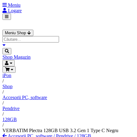
Meniu
Logare
Meniu Shop
Shop
Magazin
iPon
/
Shop
/
Accesorii PC, software
/
Pendrive
/
128GB
/
VERBATIM Plectra 128GB USB 3.2 Gen 1 Type C Negru
Accesorii PC, software
/
Pendrive
/
128GB