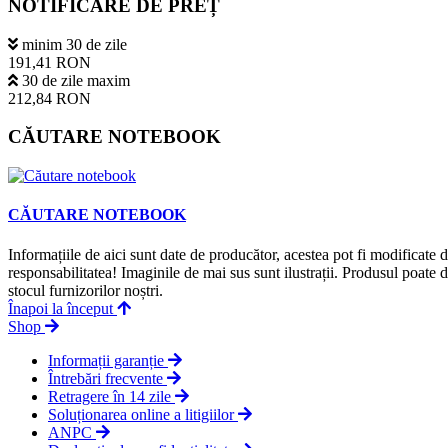
NOTIFICARE DE PREȚ
minim 30 de zile
191,41 RON
30 de zile maxim
212,84 RON
CĂUTARE NOTEBOOK
CĂUTARE NOTEBOOK
Informațiile de aici sunt date de producător, acestea pot fi modificate
responsabilitatea! Imaginile de mai sus sunt ilustrații. Produsul poate 
stocul furnizorilor noștri.
Înapoi la început
Shop
Informații garanție
Întrebări frecvente
Retragere în 14 zile
Soluționarea online a litigiilor
ANPC