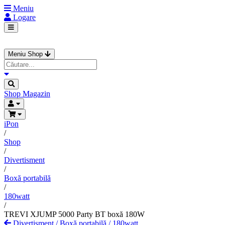
Meniu
Logare
Meniu Shop
Shop
Magazin
iPon
/
Shop
/
Divertisment
/
Boxă portabilă
/
180watt
/
TREVI XJUMP 5000 Party BT boxă 180W
Divertisment
/
Boxă portabilă
/
180watt