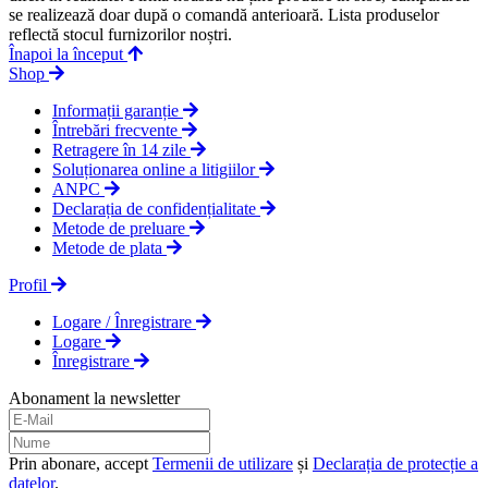
se realizează doar după o comandă anterioară. Lista produselor
reflectă stocul furnizorilor noștri.
Înapoi la început
Shop
Informații garanție
Întrebări frecvente
Retragere în 14 zile
Soluționarea online a litigiilor
ANPC
Declarația de confidențialitate
Metode de preluare
Metode de plata
Profil
Logare / Înregistrare
Logare
Înregistrare
Abonament la newsletter
Prin abonare, accept
Termenii de utilizare
și
Declarația de protecție a
datelor
.