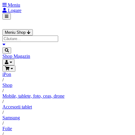
Meniu
Logare
Meniu Shop
Shop
Magazin
iPon
/
Shop
/
Mobile, tablete, foto, ceas, drone
/
Accesorii tablet
/
Samsung
/
Folie
/