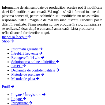
Informațiile de aici sunt date de producător, acestea pot fi modificate
de ei fără notificare anterioară. Vă rugăm să vă informați înainte de
plasarea comenzii, pentru schimbări sau modificări nu ne asumăm
responsabilitatea! Imaginile de mai sus sunt ilustrații. Produsul poate
diferi în realitate. Firma noastră nu ține produse în stoc, cumpărarea
se realizează doar după o comandă anterioară. Lista produselor
reflectă stocul furnizorilor noștri.
Înapoi la început
Shop
Informații garanție
Întrebări frecvente
Retragere în 14 zile
Soluționarea online a litigiilor
ANPC
Declarația de confidențialitate
Metode de preluare
Metode de plata
Profil
Logare / Înregistrare
Logare
Înregistrare