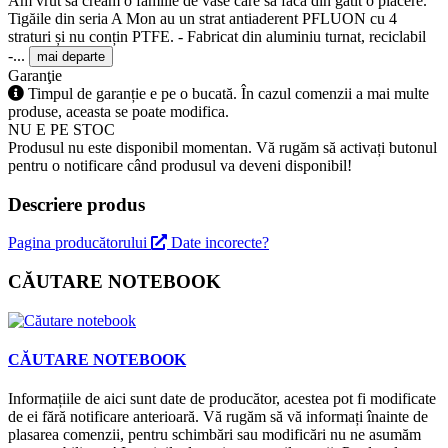
Am vrut să creăm o familie de vase care să facă din gătit o plăcere.
Tigăile din seria A Mon au un strat antiaderent PFLUON cu 4
straturi și nu conțin PTFE. - Fabricat din aluminiu turnat, reciclabil
-...
mai departe
Garanţie
Timpul de garanție e pe o bucată. În cazul comenzii a mai multe
produse, aceasta se poate modifica.
NU E PE STOC
Produsul nu este disponibil momentan. Vă rugăm să activați butonul
pentru o notificare când produsul va deveni disponibil!
Descriere produs
Pagina producătorului
Date incorecte?
CĂUTARE NOTEBOOK
CĂUTARE NOTEBOOK
Informațiile de aici sunt date de producător, acestea pot fi modificate
de ei fără notificare anterioară. Vă rugăm să vă informați înainte de
plasarea comenzii, pentru schimbări sau modificări nu ne asumăm