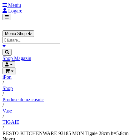
Meniu
Logare
Meniu Shop
Shop
Magazin
iPon
/
Shop
/
Produse de uz casnic
/
Vase
/
TIGAIE
/
RESTO-KITCHENWARE 93185 MON Tigaie 28cm h=5.8cm
Negru