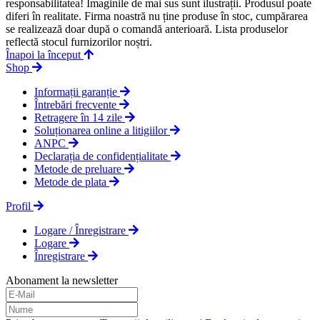
responsabilitatea! Imaginile de mai sus sunt ilustrații. Produsul poate
diferi în realitate. Firma noastră nu ține produse în stoc, cumpărarea
se realizează doar după o comandă anterioară. Lista produselor
reflectă stocul furnizorilor noștri.
Înapoi la început
Shop
Informații garanție
Întrebări frecvente
Retragere în 14 zile
Soluționarea online a litigiilor
ANPC
Declarația de confidențialitate
Metode de preluare
Metode de plata
Profil
Logare / Înregistrare
Logare
Înregistrare
Abonament la newsletter