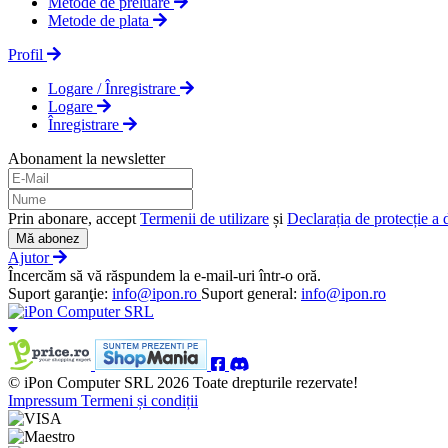
Metode de preluare
Metode de plata
Profil
Logare / Înregistrare
Logare
Înregistrare
Abonament la newsletter
Prin abonare, accept
Termenii de utilizare
și
Declarația de protecție a 
Mă abonez
Ajutor
Încercăm să vă răspundem la e-mail-uri într-o oră.
Suport garanţie:
info@ipon.ro
Suport general:
info@ipon.ro
© iPon Computer SRL 2026 Toate drepturile rezervate!
Impressum
Termeni și condiții