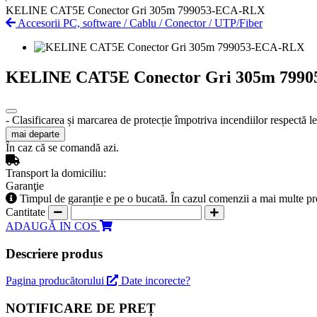
KELINE CAT5E Conector Gri 305m 799053-ECA-RLX
Accesorii PC, software
/
Cablu
/
Conector
/
UTP/Fiber
KELINE CAT5E Conector Gri 305m 799
- Clasificarea și marcarea de protecție împotriva incendiilor respectă 
mai departe
În caz că se comandă azi.
Transport la domiciliu:
Garanţie
Timpul de garanție e pe o bucată. În cazul comenzii a mai multe pr
Cantitate
ADAUGĂ IN COS
Descriere produs
Pagina producătorului
Date incorecte?
NOTIFICARE DE PREȚ