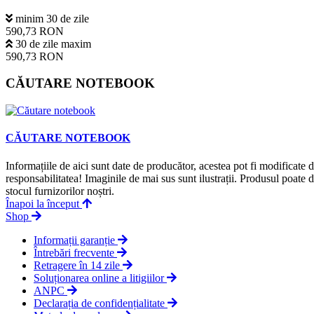
minim 30 de zile
590,73 RON
30 de zile maxim
590,73 RON
CĂUTARE NOTEBOOK
CĂUTARE NOTEBOOK
Informațiile de aici sunt date de producător, acestea pot fi modificate
responsabilitatea! Imaginile de mai sus sunt ilustrații. Produsul poate 
stocul furnizorilor noștri.
Înapoi la început
Shop
Informații garanție
Întrebări frecvente
Retragere în 14 zile
Soluționarea online a litigiilor
ANPC
Declarația de confidențialitate