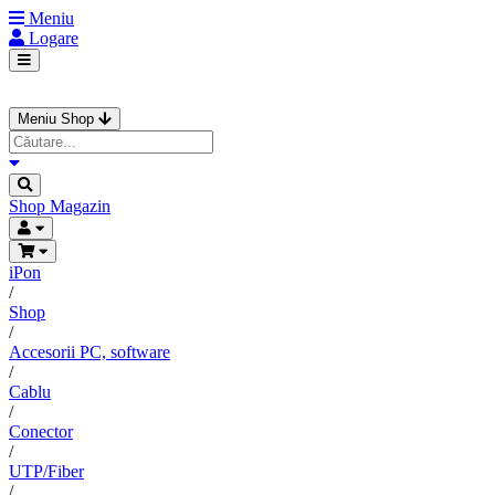
Meniu
Logare
Meniu Shop
Shop
Magazin
iPon
/
Shop
/
Accesorii PC, software
/
Cablu
/
Conector
/
UTP/Fiber
/