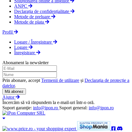
Soluționarea online a litigiilor
ANPC
Declarația de confidențialitate
Metode de preluare
Metode de plata
Profil
Logare / Înregistrare
Logare
Înregistrare
Abonament la newsletter
Prin abonare, accept
Termenii de utilizare
și
Declarația de protecție a
datelor
.
Mă abonez
Ajutor
Încercăm să vă răspundem la e-mail-uri într-o oră.
Suport garanţie:
info@ipon.ro
Suport general:
info@ipon.ro