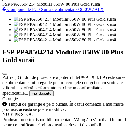
FSP PPA8504214 Modular 850W 80 Plus Gold sursă
Componente PC
/
Sursă de alimentare
/
850W
/
ATX
FSP PPA8504214 Modular 850W 80 Plus
Gold sursă
Potriviți Ghidul de proiectare a puterii Intel ® ATX 3.1 Aceste surse
de alimentare sunt pregătite pentru cerințele energetice crescute ale
viitorului și oferă performanțe maxime în conformitate cu
specificațiile...
mai departe
Garanţie
Timpul de garanție e pe o bucată. În cazul comenzii a mai multe
produse, aceasta se poate modifica.
NU E PE STOC
Produsul nu este disponibil momentan. Vă rugăm să activați butonul
pentru o notificare când produsul va deveni disponibil!