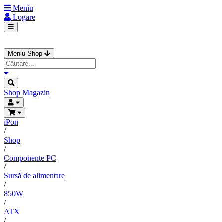
Meniu
Logare
Meniu Shop
Shop
Magazin
iPon
/
Shop
/
Componente PC
/
Sursă de alimentare
/
850W
/
ATX
/