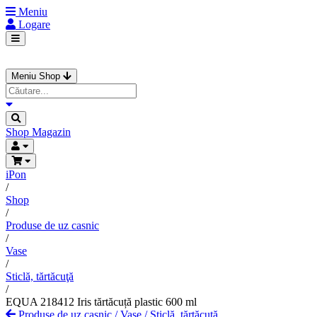
Meniu
Logare
Meniu Shop
Shop
Magazin
iPon
/
Shop
/
Produse de uz casnic
/
Vase
/
Sticlă, tărtăcuţă
/
EQUA 218412 Iris tărtăcuță plastic 600 ml
Produse de uz casnic
/
Vase
/
Sticlă, tărtăcuţă