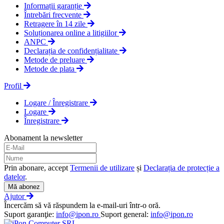
Informații garanție
Întrebări frecvente
Retragere în 14 zile
Soluționarea online a litigiilor
ANPC
Declarația de confidențialitate
Metode de preluare
Metode de plata
Profil
Logare / Înregistrare
Logare
Înregistrare
Abonament la newsletter
Prin abonare, accept
Termenii de utilizare
și
Declarația de protecție a
datelor
.
Mă abonez
Ajutor
Încercăm să vă răspundem la e-mail-uri într-o oră.
Suport garanţie:
info@ipon.ro
Suport general:
info@ipon.ro