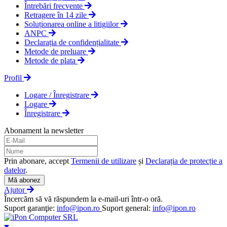
Întrebări frecvente
Retragere în 14 zile
Soluționarea online a litigiilor
ANPC
Declarația de confidențialitate
Metode de preluare
Metode de plata
Profil
Logare / Înregistrare
Logare
Înregistrare
Abonament la newsletter
Prin abonare, accept
Termenii de utilizare
și
Declarația de protecție a
datelor
.
Mă abonez
Ajutor
Încercăm să vă răspundem la e-mail-uri într-o oră.
Suport garanţie:
info@ipon.ro
Suport general:
info@ipon.ro