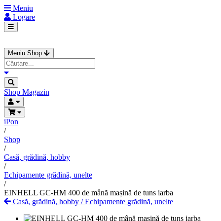
Meniu
Logare
Meniu Shop
Shop
Magazin
iPon
/
Shop
/
Casă, grădină, hobby
/
Echipamente grădină, unelte
/
EINHELL GC-HM 400 de mână mașină de tuns iarba
Casă, grădină, hobby
/
Echipamente grădină, unelte