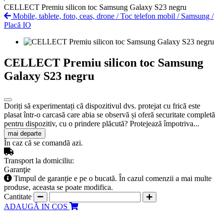
CELLECT Premiu silicon toc Samsung Galaxy S23 negru
Mobile, tablete, foto, ceas, drone
/
Toc telefon mobil
/
Samsung
/
Placă IO
CELLECT Premiu silicon toc Samsung
Galaxy S23 negru
Doriți să experimentați că dispozitivul dvs. protejat cu frică este
plasat într-o carcasă care abia se observă și oferă securitate completă
pentru dispozitiv, cu o prindere plăcută? Protejează împotriva...
mai departe
În caz că se comandă azi.
Transport la domiciliu:
Garanţie
Timpul de garanție e pe o bucată. În cazul comenzii a mai multe
produse, aceasta se poate modifica.
Cantitate
ADAUGĂ IN COS