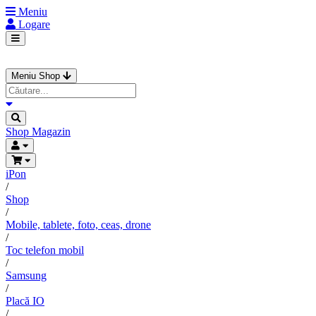
Meniu
Logare
Meniu Shop
Shop
Magazin
iPon
/
Shop
/
Mobile, tablete, foto, ceas, drone
/
Toc telefon mobil
/
Samsung
/
Placă IO
/