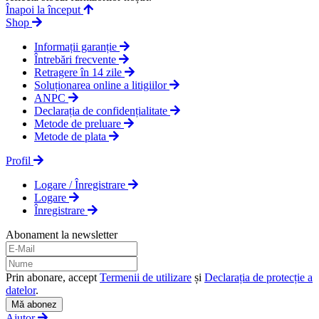
Înapoi la început
Shop
Informații garanție
Întrebări frecvente
Retragere în 14 zile
Soluționarea online a litigiilor
ANPC
Declarația de confidențialitate
Metode de preluare
Metode de plata
Profil
Logare / Înregistrare
Logare
Înregistrare
Abonament la newsletter
Prin abonare, accept
Termenii de utilizare
și
Declarația de protecție a
datelor
.
Mă abonez
Ajutor