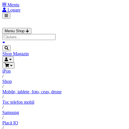
Meniu
Logare
Meniu Shop
Shop
Magazin
iPon
/
Shop
/
Mobile, tablete, foto, ceas, drone
/
Toc telefon mobil
/
Samsung
/
Placă IO
/