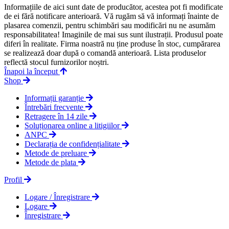
Informațiile de aici sunt date de producător, acestea pot fi modificate
de ei fără notificare anterioară. Vă rugăm să vă informați înainte de
plasarea comenzii, pentru schimbări sau modificări nu ne asumăm
responsabilitatea! Imaginile de mai sus sunt ilustrații. Produsul poate
diferi în realitate. Firma noastră nu ține produse în stoc, cumpărarea
se realizează doar după o comandă anterioară. Lista produselor
reflectă stocul furnizorilor noștri.
Înapoi la început
Shop
Informații garanție
Întrebări frecvente
Retragere în 14 zile
Soluționarea online a litigiilor
ANPC
Declarația de confidențialitate
Metode de preluare
Metode de plata
Profil
Logare / Înregistrare
Logare
Înregistrare