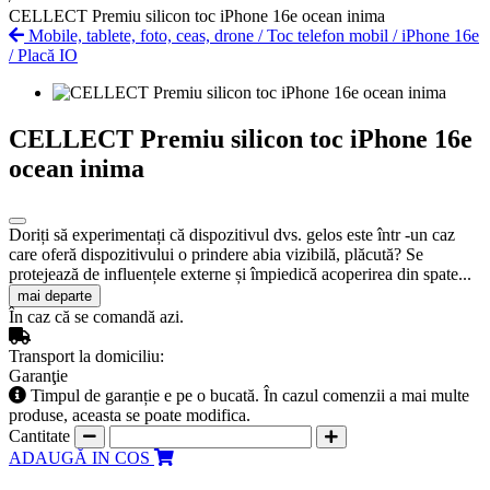
CELLECT Premiu silicon toc iPhone 16e ocean inima
Mobile, tablete, foto, ceas, drone
/
Toc telefon mobil
/
iPhone 16e
/
Placă IO
CELLECT Premiu silicon toc iPhone 16e
ocean inima
Doriți să experimentați că dispozitivul dvs. gelos este într -un caz
care oferă dispozitivului o prindere abia vizibilă, plăcută? Se
protejează de influențele externe și împiedică acoperirea din spate...
mai departe
În caz că se comandă azi.
Transport la domiciliu:
Garanţie
Timpul de garanție e pe o bucată. În cazul comenzii a mai multe
produse, aceasta se poate modifica.
Cantitate
ADAUGĂ IN COS