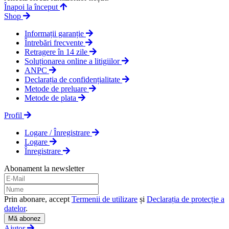
Înapoi la început
Shop
Informații garanție
Întrebări frecvente
Retragere în 14 zile
Soluționarea online a litigiilor
ANPC
Declarația de confidențialitate
Metode de preluare
Metode de plata
Profil
Logare / Înregistrare
Logare
Înregistrare
Abonament la newsletter
Prin abonare, accept
Termenii de utilizare
și
Declarația de protecție a
datelor
.
Mă abonez
Ajutor