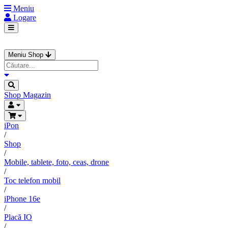
Meniu
Logare
Meniu Shop
Shop
Magazin
iPon
/
Shop
/
Mobile, tablete, foto, ceas, drone
/
Toc telefon mobil
/
iPhone 16e
/
Placă IO
/