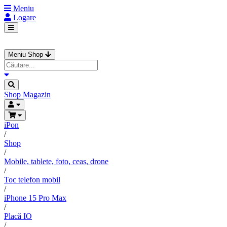
Meniu
Logare
Meniu Shop
Shop
Magazin
iPon
/
Shop
/
Mobile, tablete, foto, ceas, drone
/
Toc telefon mobil
/
iPhone 15 Pro Max
/
Placă IO
/