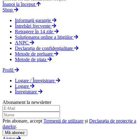
Înapoi la început
Shop
Informații garanție
Întrebări frecvente
Retragere în 14 zile
Soluționarea online a litigiilor
ANPC
Declarația de confidențialitate
Metode de preluare
Metode de plata
Profil
Logare / Înregistrare
Logare
Înregistrare
Abonament la newsletter
Prin abonare, accept
Termenii de utilizare
și
Declarația de protecție a
datelor
.
Mă abonez
Ajutor