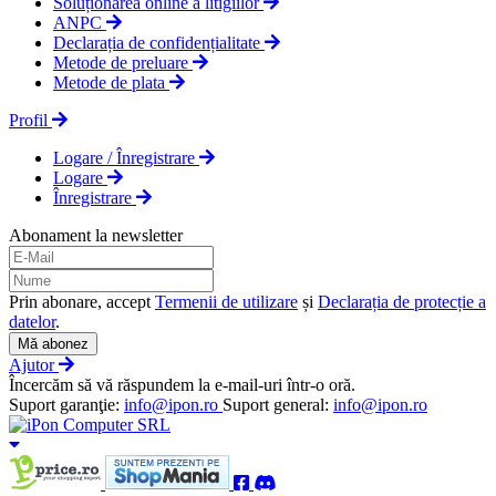
Soluționarea online a litigiilor
ANPC
Declarația de confidențialitate
Metode de preluare
Metode de plata
Profil
Logare / Înregistrare
Logare
Înregistrare
Abonament la newsletter
Prin abonare, accept
Termenii de utilizare
și
Declarația de protecție a
datelor
.
Mă abonez
Ajutor
Încercăm să vă răspundem la e-mail-uri într-o oră.
Suport garanţie:
info@ipon.ro
Suport general:
info@ipon.ro