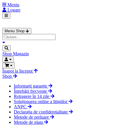
Meniu
Logare
Meniu Shop
Shop
Magazin
Înapoi la început
Shop
Informații garanție
Întrebări frecvente
Retragere în 14 zile
Soluționarea online a litigiilor
ANPC
Declarația de confidențialitate
Metode de preluare
Metode de plata