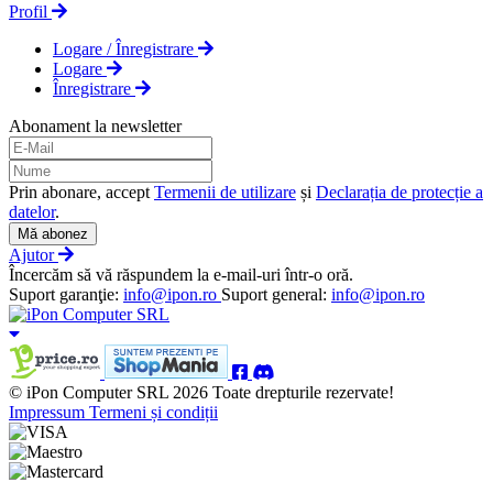
Profil
Logare / Înregistrare
Logare
Înregistrare
Abonament la newsletter
Prin abonare, accept
Termenii de utilizare
și
Declarația de protecție a
datelor
.
Mă abonez
Ajutor
Încercăm să vă răspundem la e-mail-uri într-o oră.
Suport garanţie:
info@ipon.ro
Suport general:
info@ipon.ro
© iPon Computer SRL 2026 Toate drepturile rezervate!
Impressum
Termeni și condiții