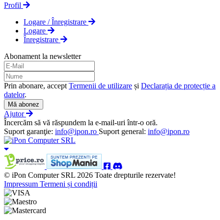
Profil
Logare / Înregistrare
Logare
Înregistrare
Abonament la newsletter
Prin abonare, accept
Termenii de utilizare
și
Declarația de protecție a
datelor
.
Mă abonez
Ajutor
Încercăm să vă răspundem la e-mail-uri într-o oră.
Suport garanţie:
info@ipon.ro
Suport general:
info@ipon.ro
© iPon Computer SRL 2026 Toate drepturile rezervate!
Impressum
Termeni și condiții