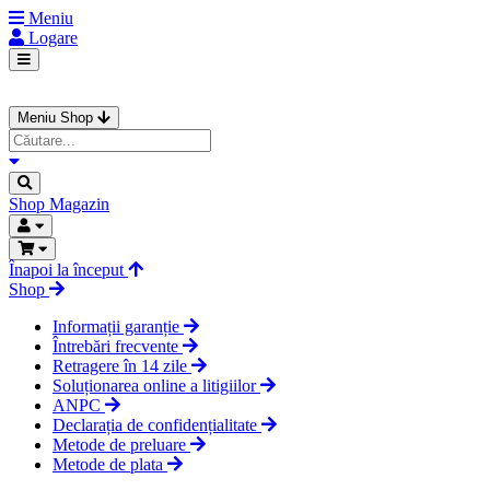
Meniu
Logare
Meniu Shop
Shop
Magazin
Înapoi la început
Shop
Informații garanție
Întrebări frecvente
Retragere în 14 zile
Soluționarea online a litigiilor
ANPC
Declarația de confidențialitate
Metode de preluare
Metode de plata