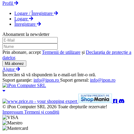
Profil
Logare / Înregistrare
Logare
Înregistrare
Abonament la newsletter
Prin abonare, accept
Termenii de utilizare
și
Declarația de protecție a
datelor
.
Mă abonez
Ajutor
Încercăm să vă răspundem la e-mail-uri într-o oră.
Suport garanţie:
info@ipon.ro
Suport general:
info@ipon.ro
© iPon Computer SRL 2026 Toate drepturile rezervate!
Impressum
Termeni și condiții