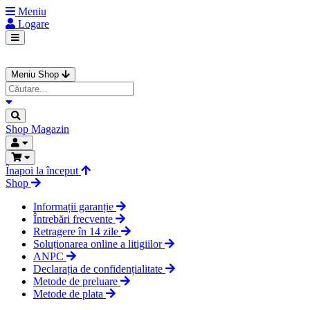
Meniu
Logare
Meniu Shop
Shop
Magazin
Înapoi la început
Shop
Informații garanție
Întrebări frecvente
Retragere în 14 zile
Soluționarea online a litigiilor
ANPC
Declarația de confidențialitate
Metode de preluare
Metode de plata