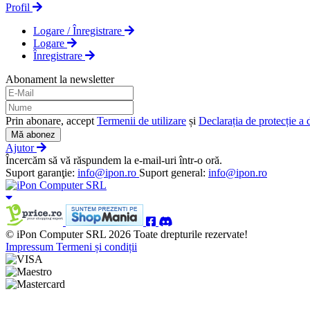
Profil
Logare / Înregistrare
Logare
Înregistrare
Abonament la newsletter
Prin abonare, accept
Termenii de utilizare
și
Declarația de protecție a 
Mă abonez
Ajutor
Încercăm să vă răspundem la e-mail-uri într-o oră.
Suport garanţie:
info@ipon.ro
Suport general:
info@ipon.ro
© iPon Computer SRL 2026 Toate drepturile rezervate!
Impressum
Termeni și condiții