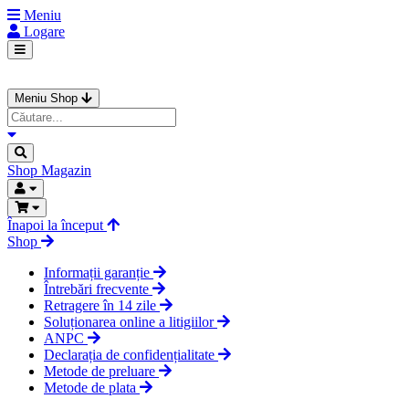
Meniu
Logare
Meniu Shop
Shop
Magazin
Înapoi la început
Shop
Informații garanție
Întrebări frecvente
Retragere în 14 zile
Soluționarea online a litigiilor
ANPC
Declarația de confidențialitate
Metode de preluare
Metode de plata