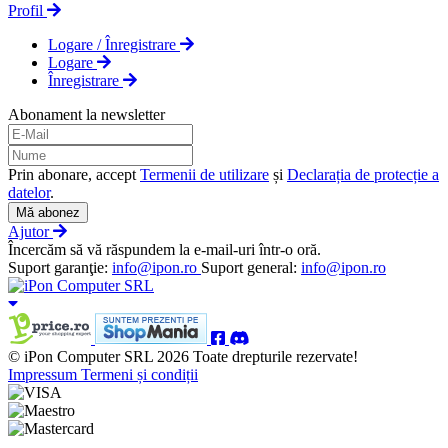
Profil
Logare / Înregistrare
Logare
Înregistrare
Abonament la newsletter
Prin abonare, accept
Termenii de utilizare
și
Declarația de protecție a
datelor
.
Mă abonez
Ajutor
Încercăm să vă răspundem la e-mail-uri într-o oră.
Suport garanţie:
info@ipon.ro
Suport general:
info@ipon.ro
© iPon Computer SRL 2026 Toate drepturile rezervate!
Impressum
Termeni și condiții