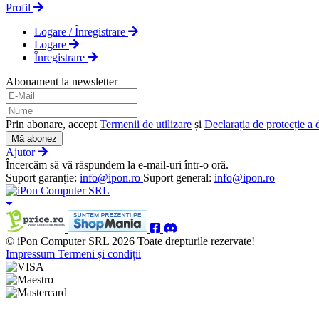
Profil
Logare / Înregistrare
Logare
Înregistrare
Abonament la newsletter
Prin abonare, accept
Termenii de utilizare
și
Declarația de protecție a 
Mă abonez
Ajutor
Încercăm să vă răspundem la e-mail-uri într-o oră.
Suport garanţie:
info@ipon.ro
Suport general:
info@ipon.ro
© iPon Computer SRL 2026 Toate drepturile rezervate!
Impressum
Termeni și condiții