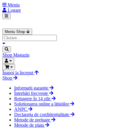
Meniu
Logare
Meniu Shop
Shop
Magazin
Înapoi la început
Shop
Informații garanție
Întrebări frecvente
Retragere în 14 zile
Soluționarea online a litigiilor
ANPC
Declarația de confidențialitate
Metode de preluare
Metode de plata