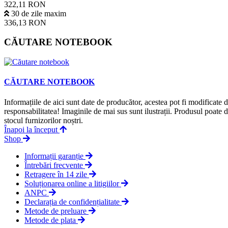
322,11 RON
30 de zile maxim
336,13 RON
CĂUTARE NOTEBOOK
CĂUTARE NOTEBOOK
Informațiile de aici sunt date de producător, acestea pot fi modificate
responsabilitatea! Imaginile de mai sus sunt ilustrații. Produsul poate 
stocul furnizorilor noștri.
Înapoi la început
Shop
Informații garanție
Întrebări frecvente
Retragere în 14 zile
Soluționarea online a litigiilor
ANPC
Declarația de confidențialitate
Metode de preluare
Metode de plata