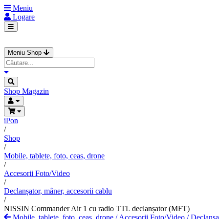
Meniu
Logare
Meniu Shop
Shop
Magazin
iPon
/
Shop
/
Mobile, tablete, foto, ceas, drone
/
Accesorii Foto/Video
/
Declanșator, mâner, accesorii cablu
/
NISSIN Commander Air 1 cu radio TTL declanșator (MFT)
Mobile, tablete, foto, ceas, drone
/
Accesorii Foto/Video
/
Declanșat