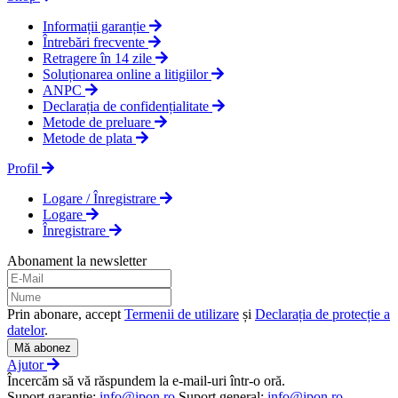
Informații garanție
Întrebări frecvente
Retragere în 14 zile
Soluționarea online a litigiilor
ANPC
Declarația de confidențialitate
Metode de preluare
Metode de plata
Profil
Logare / Înregistrare
Logare
Înregistrare
Abonament la newsletter
Prin abonare, accept
Termenii de utilizare
și
Declarația de protecție a
datelor
.
Mă abonez
Ajutor
Încercăm să vă răspundem la e-mail-uri într-o oră.
Suport garanţie:
info@ipon.ro
Suport general:
info@ipon.ro