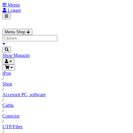
Meniu
Logare
Meniu Shop
Shop
Magazin
iPon
/
Shop
/
Accesorii PC, software
/
Cablu
/
Conector
/
UTP/Fiber
/