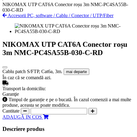
NIKOMAX UTP CAT6A Conector roșu 3m NMC-PC4SA55B-
030-C-RD
Accesorii PC, software
/
Cablu
/
Conector
/
UTP/Fiber
NIKOMAX UTP CAT6A Conector roșu
3m NMC-PC4SA55B-030-C-RD
Cablu patch S/FTP, Cat6a, 3m.
mai departe
În caz că se comandă azi.
Transport la domiciliu:
Garanţie
Timpul de garanție e pe o bucată. În cazul comenzii a mai multe
produse, aceasta se poate modifica.
Cantitate
ADAUGĂ IN COS
Descriere produs