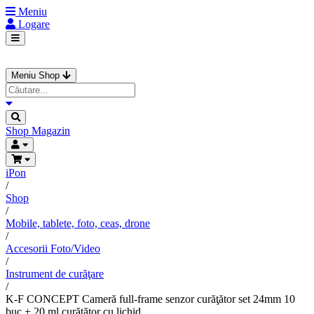
Meniu
Logare
Meniu Shop
Shop
Magazin
iPon
/
Shop
/
Mobile, tablete, foto, ceas, drone
/
Accesorii Foto/Video
/
Instrument de curăţare
/
K-F CONCEPT Cameră full-frame senzor curăţător set 24mm 10
buc + 20 ml curăţător cu lichid