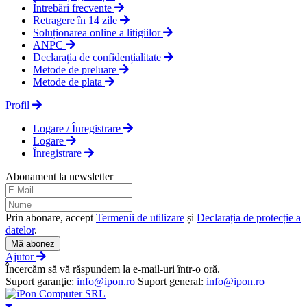
Întrebări frecvente
Retragere în 14 zile
Soluționarea online a litigiilor
ANPC
Declarația de confidențialitate
Metode de preluare
Metode de plata
Profil
Logare / Înregistrare
Logare
Înregistrare
Abonament la newsletter
Prin abonare, accept
Termenii de utilizare
și
Declarația de protecție a
datelor
.
Mă abonez
Ajutor
Încercăm să vă răspundem la e-mail-uri într-o oră.
Suport garanţie:
info@ipon.ro
Suport general:
info@ipon.ro