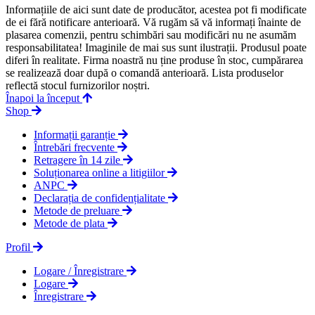
Informațiile de aici sunt date de producător, acestea pot fi modificate
de ei fără notificare anterioară. Vă rugăm să vă informați înainte de
plasarea comenzii, pentru schimbări sau modificări nu ne asumăm
responsabilitatea! Imaginile de mai sus sunt ilustrații. Produsul poate
diferi în realitate. Firma noastră nu ține produse în stoc, cumpărarea
se realizează doar după o comandă anterioară. Lista produselor
reflectă stocul furnizorilor noștri.
Înapoi la început
Shop
Informații garanție
Întrebări frecvente
Retragere în 14 zile
Soluționarea online a litigiilor
ANPC
Declarația de confidențialitate
Metode de preluare
Metode de plata
Profil
Logare / Înregistrare
Logare
Înregistrare