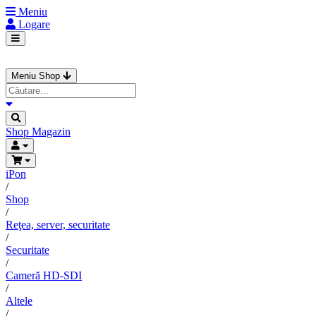
Meniu
Logare
Meniu Shop
Shop
Magazin
iPon
/
Shop
/
Reţea, server, securitate
/
Securitate
/
Cameră HD-SDI
/
Altele
/