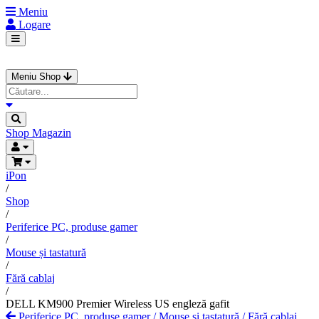
Meniu
Logare
Meniu Shop
Shop
Magazin
iPon
/
Shop
/
Periferice PC, produse gamer
/
Mouse și tastatură
/
Fără cablaj
/
DELL KM900 Premier Wireless US engleză gafit
Periferice PC, produse gamer
/
Mouse și tastatură
/
Fără cablaj