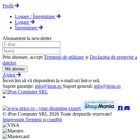
Profil
Logare / Înregistrare
Logare
Înregistrare
Abonament la newsletter
Prin abonare, accept
Termenii de utilizare
și
Declarația de protecție a
datelor
.
Mă abonez
Ajutor
Încercăm să vă răspundem la e-mail-uri într-o oră.
Suport garanţie:
info@ipon.ro
Suport general:
info@ipon.ro
© iPon Computer SRL 2026 Toate drepturile rezervate!
Impressum
Termeni și condiții