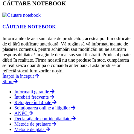
CĂUTARE NOTEBOOK
CĂUTARE NOTEBOOK
Informațiile de aici sunt date de producător, acestea pot fi modificate
de ei fără notificare anterioară. Vă rugăm să vă informați înainte de
plasarea comenzii, pentru schimbări sau modificări nu ne asumăm
responsabilitatea! Imaginile de mai sus sunt ilustrații. Produsul poate
diferi în realitate. Firma noastră nu ține produse în stoc, cumpărarea
se realizează doar după o comandă anterioară. Lista produselor
reflectă stocul furnizorilor noștri.
Înapoi la început
Shop
Informații garanție
Întrebări frecvente
Retragere în 14 zile
Soluționarea online a litigiilor
ANPC
Declarația de confidențialitate
Metode de preluare
Metode de plata