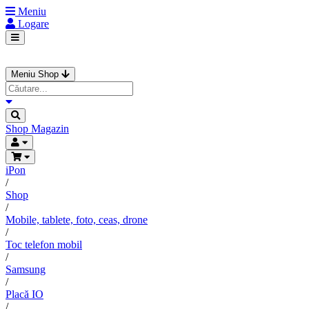
Meniu
Logare
Meniu Shop
Shop
Magazin
iPon
/
Shop
/
Mobile, tablete, foto, ceas, drone
/
Toc telefon mobil
/
Samsung
/
Placă IO
/