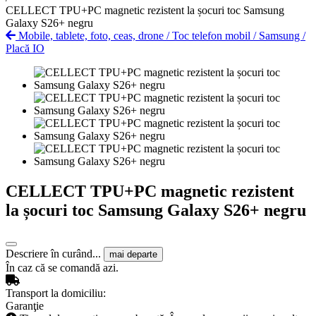
CELLECT TPU+PC magnetic rezistent la șocuri toc Samsung
Galaxy S26+ negru
Mobile, tablete, foto, ceas, drone
/
Toc telefon mobil
/
Samsung
/
Placă IO
CELLECT TPU+PC magnetic rezistent
la șocuri toc Samsung Galaxy S26+ negru
Descriere în curând...
mai departe
În caz că se comandă azi.
Transport la domiciliu:
Garanţie