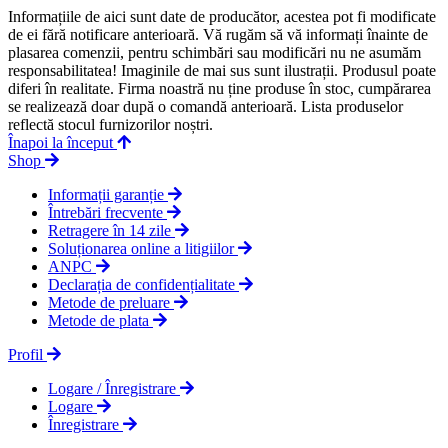
Informațiile de aici sunt date de producător, acestea pot fi modificate
de ei fără notificare anterioară. Vă rugăm să vă informați înainte de
plasarea comenzii, pentru schimbări sau modificări nu ne asumăm
responsabilitatea! Imaginile de mai sus sunt ilustrații. Produsul poate
diferi în realitate. Firma noastră nu ține produse în stoc, cumpărarea
se realizează doar după o comandă anterioară. Lista produselor
reflectă stocul furnizorilor noștri.
Înapoi la început
Shop
Informații garanție
Întrebări frecvente
Retragere în 14 zile
Soluționarea online a litigiilor
ANPC
Declarația de confidențialitate
Metode de preluare
Metode de plata
Profil
Logare / Înregistrare
Logare
Înregistrare