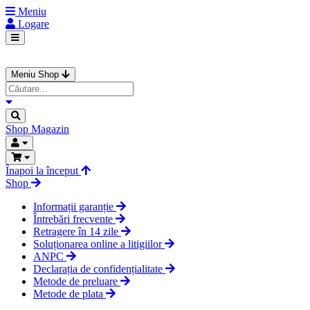
Meniu
Logare
Meniu Shop
Shop
Magazin
Înapoi la început
Shop
Informații garanție
Întrebări frecvente
Retragere în 14 zile
Soluționarea online a litigiilor
ANPC
Declarația de confidențialitate
Metode de preluare
Metode de plata