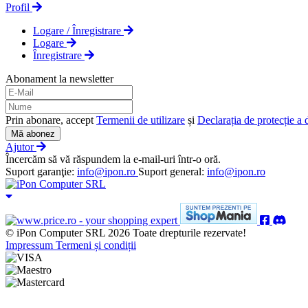
Profil
Logare / Înregistrare
Logare
Înregistrare
Abonament la newsletter
Prin abonare, accept
Termenii de utilizare
și
Declarația de protecție a 
Mă abonez
Ajutor
Încercăm să vă răspundem la e-mail-uri într-o oră.
Suport garanţie:
info@ipon.ro
Suport general:
info@ipon.ro
© iPon Computer SRL 2026 Toate drepturile rezervate!
Impressum
Termeni și condiții