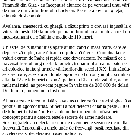
Piramidă din Giza - au început să alunece de pe versantul unui vârf
de munte din vârful fiordului Dickson. Pietrele a lovit un ghețar,
eliminându-l complet.
Avalanșa, amestecată cu gheață, a căzut printr-o crevasă îngustă la o
viteză de peste 160 kilometri pe oră în fiordul local, unde a creat un
mega-tsunami cu o înălțime medie de 110 metri.
Un astfel de tsunami uriaș apare atunci când o masă mare, care se
deplasează rapid, cade într-un corp de apă îngust. Combinația de
valuri extrem de înalte și rapide este devastatoare. Pe măsură ce a
traversat fiordul lung de 35 kilometri, tsunami-ul a măturat siturile
arheologice inuite și urmele vânătorilor din secolul XX. Întinzându-
se spre mare, acesta a scufundat apoi parțial un sit științific și militar
aflat la 72 de kilometri distanță, pe insula Ella, unde valurile, acum
mult mai mici, au provocat pagube în valoare de 200 000 de dolari.
Din fericire, nimeni nu a fost rănit.
Alunecarea de teren inițială și avalanșa ulterioară de roci și gheață au
produs un zgomot uriaș. Sunetul a fost detectat chiar la peste 3 300
de kilometri distanță în Rusia, de un instrument de infrasunete
conceput pentru a detecta testele secrete de arme nucleare.
Seismografele au detectat o serie de evenimente seismice de înaltă
frecvență, împreună cu unele unde de frecvență joasă, rezultate din
accelerarea și decelerarea masei prăbușite.