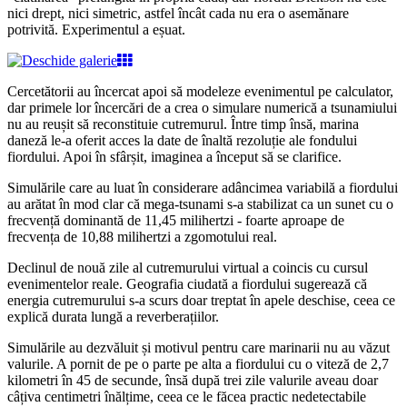
nici drept, nici simetric, astfel încât cada nu era o asemănare
potrivită. Experimentul a eșuat.
Cercetătorii au încercat apoi să modeleze evenimentul pe calculator,
dar primele lor încercări de a crea o simulare numerică a tsunamiului
nu au reușit să reconstituie cutremurul. Între timp însă, marina
daneză le-a oferit acces la date de înaltă rezoluție ale fondului
fiordului. Apoi în sfârșit, imaginea a început să se clarifice.
Simulările care au luat în considerare adâncimea variabilă a fiordului
au arătat în mod clar că mega-tsunami s-a stabilizat ca un sunet cu o
frecvență dominantă de 11,45 milihertzi - foarte aproape de
frecvența de 10,88 milihertzi a zgomotului real.
Declinul de nouă zile al cutremurului virtual a coincis cu cursul
evenimentelor reale. Geografia ciudată a fiordului sugerează că
energia cutremurului s-a scurs doar treptat în apele deschise, ceea ce
explică durata lungă a reverberațiilor.
Simulările au dezvăluit și motivul pentru care marinarii nu au văzut
valurile. A pornit de pe o parte pe alta a fiordului cu o viteză de 2,7
kilometri în 45 de secunde, însă după trei zile valurile aveau doar
câțiva centimetri înălțime, ceea ce le făcea practic nedetectabile