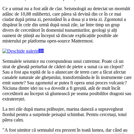
Ce a urmat nu a fost atât de clar. Seismologii au detectat un mormăit
adânc de 10,88 milihertzi, care părea să devină din ce în ce mai
ciudat după prima zi, persistând în a doua și a treia zi. Zgomotul a
dispărut în cele din urmă după nouă zile, iar între timp un grup
divers de cercetători în domeniul tsunamiurilor, geologi și alți
oameni de știință au început să discute explicațiile posibile ale
misterului pe platforma open-source Mattermost.
Semnalele seismice nu corespundeau unui cutremur. Poate că un
strat de gheață perturbat de căderi de pietre a sunat ca un clopot?
Sau a fost apa topită de la o alunecare de teren care a făcut afectat
canalele naturale ale ghețarului, transformându-le în instrumente care
emit sunete? Sau zgomotul ar putea fi opera unui proces vulcanic?
Niciuna dintre idei nu s-a dovedit a fi greșită, atât de mult încât
cercetătorii au început să glumească pe seama posibililor dragoni sau
extratereștri.
La trei zile după marea prăbușire, marina daneză a supravegheat
fiordul pentru a surprinde peisajul schimbat. Pentru cercetași, totul
părea calm.
"A fost uimitor că semnalul era prezent în toată lumea, dar când au