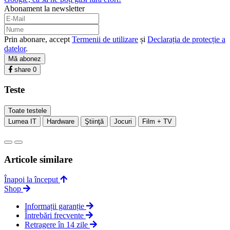
Abonament la newsletter
Prin abonare, accept
Termenii de utilizare
și
Declarația de protecție a
datelor
.
Mă abonez
share
0
Teste
Toate testele
Lumea IT
Hardware
Ştiinţă
Jocuri
Film + TV
Articole similare
Înapoi la început
Shop
Informații garanție
Întrebări frecvente
Retragere în 14 zile