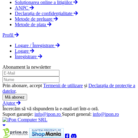
Soluționarea online a litigiilor
ANPC
Declarația de confidențialitate
Metode de preluare
Metode de plata
Profil
Logare / Înregistrare
Logare
Înregistrare
Abonament la newsletter
Prin abonare, accept
Termenii de utilizare
și
Declarația de protecție a
datelor
.
Mă abonez
Ajutor
Încercăm să vă răspundem la e-mail-uri într-o oră.
Suport garanţie:
info@ipon.ro
Suport general:
info@ipon.ro