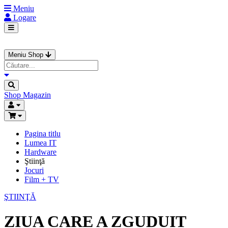
Meniu
Logare
Meniu Shop
Shop
Magazin
Pagina titlu
Lumea IT
Hardware
Ştiinţă
Jocuri
Film + TV
ŞTIINŢĂ
ZIUA CARE A ZGUDUIT