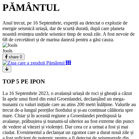
PĂMÂNTUL
Anul trecut, pe 16 Septembrie, experții au detectat o explozie de
energie seismică uriașă, dar de scurtă durată, după care planeta
noastră resimțea undele seismice timp de nouă zile. A fost nevoie de
68 de cercetători și de marina daneză pentru a găsi cauza.
Jools
share
0
TOP 5 PE IPON
La 16 Septembrie 2023, o avalanșă uriașă de roci și gheață a căzut
în apele unui fiord din estul Groenlandei, declanșând un mega-
tsunami cu valuri inițiale care au atins 200 metri înălțime. Valurile au
trecut de-a lungul pereților fiordului și și-au continuat călătoria spre
mare. Chiar și în această regiune a Groenlandei predispusă la
avalanșe, prăbușirea și tsunami-ul ulterior au fost extreme din punct
de vedere al vitezei și violenței. Dar ceea ce a urmat a fost și mai
ciudat. Evenimentul a declanșat un zgomot care a durat nouă zile și
a fost suficient de puternic pentru a fi detectat de seismografe din