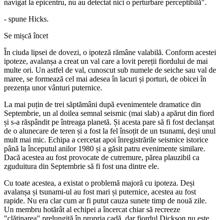
navigat la epicentru, nu au detectat nici o perturbare perceptibilă".
- spune Hicks.
Se mișcă încet
În ciuda lipsei de dovezi, o ipoteză rămâne valabilă. Conform acestei
ipoteze, avalanșa a creat un val care a lovit pereții fiordului de mai
multe ori. Un astfel de val, cunoscut sub numele de seiche sau val de
maree, se formează cel mai adesea în lacuri și porturi, de obicei în
prezența unor vânturi puternice.
La mai puțin de trei săptămâni după evenimentele dramatice din
Septembrie, un al doilea semnal seismic (mai slab) a apărut din fiord
și s-a răspândit pe întreaga planetă. Și acesta pare să fi fost declanșat
de o alunecare de teren și a fost la fel însoțit de un tsunami, deși unul
mult mai mic. Echipa a cercetat apoi înregistrările seismice istorice
până la începutul anilor 1980 și a găsit patru evenimente similare.
Dacă acestea au fost provocate de cutremure, părea plauzibil ca
zguduitura din Septembrie să fi fost una dintre ele.
Cu toate acestea, a existat o problemă majoră cu ipoteza. Deși
avalanșa și tsunami-ul au fost mari și puternice, acestea au fost
rapide. Nu era clar cum ar fi putut cauza sunete timp de nouă zile.
Un membru hotărât al echipei a încercat chiar să recreeze
"clătinarea" prelungită în propria cadă, dar fiordul Dickson nu este