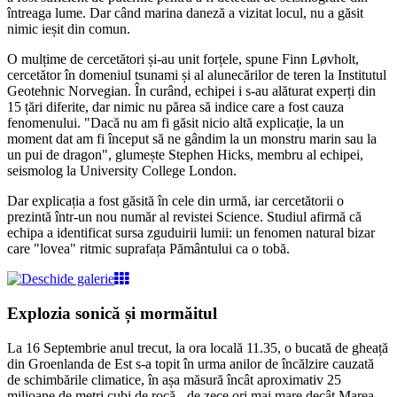
întreaga lume. Dar când marina daneză a vizitat locul, nu a găsit
nimic ieșit din comun.
O mulțime de cercetători și-au unit forțele, spune Finn Løvholt,
cercetător în domeniul tsunami și al alunecărilor de teren la Institutul
Geotehnic Norvegian. În curând, echipei i s-au alăturat experți din
15 țări diferite, dar nimic nu părea să indice care a fost cauza
fenomenului. "Dacă nu am fi găsit nicio altă explicație, la un
moment dat am fi început să ne gândim la un monstru marin sau la
un pui de dragon", glumește Stephen Hicks, membru al echipei,
seismolog la University College London.
Dar explicația a fost găsită în cele din urmă, iar cercetătorii o
prezintă într-un nou număr al revistei Science. Studiul afirmă că
echipa a identificat sursa zguduirii lumii: un fenomen natural bizar
care "lovea" ritmic suprafața Pământului ca o tobă.
Explozia sonică și mormăitul
La 16 Septembrie anul trecut, la ora locală 11.35, o bucată de gheață
din Groenlanda de Est s-a topit în urma anilor de încălzire cauzată
de schimbările climatice, în așa măsură încât aproximativ 25
milioane de metri cubi de rocă - de zece ori mai mare decât Marea