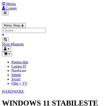
Meniu
Logare
Meniu Shop
Shop
Magazin
Pagina titlu
Lumea IT
Hardware
Ştiinţă
Jocuri
Film + TV
HARDWARE
WINDOWS 11 STABILEȘTE