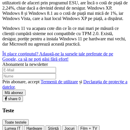
utilizatorii de afaceri prin programul ESU, are încă o cotă de piață de
2,24%, chiar dacă a devinid destul de nesigur. Windows XP,
Windows 8 și Windows 8.1 au o cotă de piață mai mică de 1%, iar
Windows Vista, care a luat locul Windows XP pe piață, a dispărut.
Windows 11 va acapara cote din ce în ce mai mari pe măsură ce
clienții cumpără sisteme noi compatibile cu TPM 2.0. Există,
desigur, portițe pentru a instala Windows 11 pe hardware mai vechi,
dar Microsoft nu agreează această practică.
Îți place conținutul? Adaugă-ne la sursele tale preferate de pe
Google, ca să ne poți găsi fără efort!
Abonament la newsletter
Prin abonare, accept
Termenii de utilizare
și
Declarația de protecție a
datelor
.
Mă abonez
share
0
Teste
Toate testele
Lumea IT
Hardware
Ştiinţă
Jocuri
Film + TV