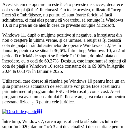
Acest sistem de operare nu este încă o poveste de succes, deoarece
cota sa de piață încă fluctuează. Cu toate acestea, utilizatorii încep
încet să o îmbrățișeze, nu pentru că sunt foarte fericiți să facă
schimbarea, ci mai ales pentru că vor trebui să renunțe la Windows
10, și nu prea au de ales în ceea ce privește soluțiile Microsoft.
Windows 11, după o mulțime pozitive și negative, a înregistrat din
nou o creștere în ultima vreme, și ca urmare, a reușit să își crească
cota de piață în rândul sistemelor de operare Windows cu 2,5% în
Ianuarie, pentru a se situa la 36,6%. Între timp, Windows 10, a cărui
perioadă oficială de suport se încheie în 10 luni, domină piața cu
încredere, cu o cotă de 60,37%. Desigur, este important să rețineți că
cota de piață a Windows 10 scade constant: de la 69,89% în Aprilie
2024 la 60,37% în Ianuarie 2025.
Utilizatorii care doresc să rămână pe Windows 10 pentru încă un an
și să primească actualizări de securitate vor putea face acest lucru
prin intermediul programului ESU al Microsoft, conta cost. Acest
program va avea un cost dublat în fiecare an, și va rula un an pentru
persoane fizice, și 3 pentru cele juridice.
Între timp, Windows 7, care a ajuns oficial la sfârșitul ciclului de
suport în 2020, dar are încă 3 ani de actualizări de securitate pentru