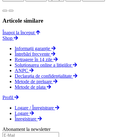
Articole similare
Înapoi la început
Shop
Informații garanție
Întrebări frecvente
Retragere în 14 zile
Soluționarea online a litigiilor
ANPC
Declarația de confidențialitate
Metode de preluare
Metode de plata
Profil
Logare / Înregistrare
Logare
Înregistrare
Abonament la newsletter