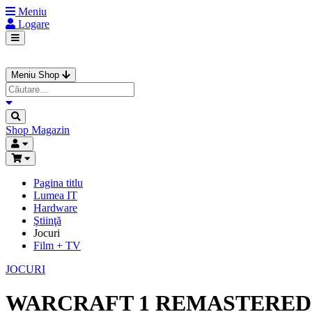
Meniu
Logare
Meniu Shop
Shop
Magazin
Pagina titlu
Lumea IT
Hardware
Ştiinţă
Jocuri
Film + TV
JOCURI
WARCRAFT 1 REMASTERED 