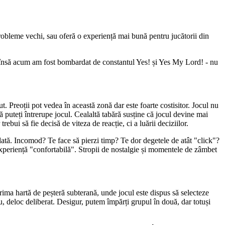
robleme vechi, sau oferă o experiență mai bună pentru jucătorii din
or, însă acum am fost bombardat de constantul Yes! și Yes My Lord! - nu
t. Preoții pot vedea în această zonă dar este foarte costisitor. Jocul nu
că puteți întrerupe jocul. Cealaltă tabără susține că jocul devine mai
ebui să fie decisă de viteza de reacție, ci a luării deciziilor.
 dată. Incomod? Te face să pierzi timp? Te dor degetele de atât "click"?
 experiență "confortabilă". Stropii de nostalgie și momentele de zâmbet
rima hartă de peșteră subterană, unde jocul este dispus să selecteze
ru, deloc deliberat. Desigur, putem împărți grupul în două, dar totuși