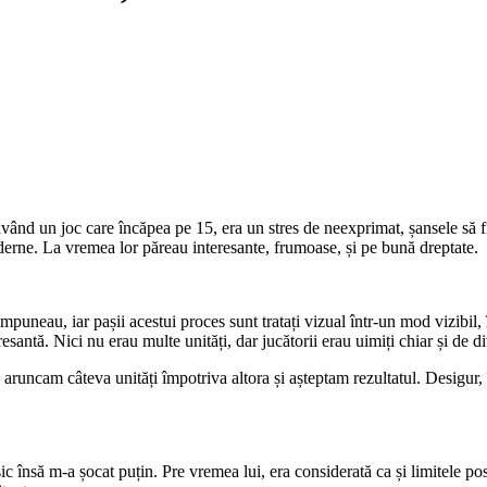
vând un joc care încăpea pe 15, era un stres de neexprimat, șansele să fi
rne. La vremea lor păreau interesante, frumoase, și pe bună dreptate.
mpuneau, iar pașii acestui proces sunt tratați vizual într-un mod vizibil
ntă. Nici nu erau multe unități, dar jucătorii erau uimiți chiar și de di
aruncam câteva unități împotriva altora și așteptam rezultatul. Desigur, 
asic însă m-a șocat puțin. Pre vremea lui, era considerată ca și limitele po