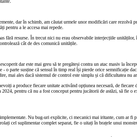
tante.
lemente, dar în schimb, am căutat urmele unor modificări care rezolvă p
ăți pentru a le accesa mai repede.
s fără resurse. În trecut nici nu erau observabile interjecțiile unitățil
controlează cât de des comunică unitățile.
escoperit dar este mai greu să te pregăteși contra un atac masiv la începu
e - o parte susține că sensul în timp real își pierde orice semnificație da
, mai ales dacă sistemul de control este simplu și că dificultatea nu ar tr
d nevoiți a produce fiecare unitate activând opțiunea necesară, de fiecare
n 2024, pentru că nu a fost conceput pentru jucătorii de astăzi, să fie o
 implementate. Nu bug-uri explicite, ci mecanici mai iritante, cum ar fi p
rolați cel suplimentar complet separat, fie o uitați în brațele unui monst