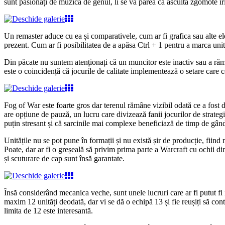
sunt pasionați de muzică de genul, li se va părea că ascultă zgomote iri
Un remaster aduce cu ea și comparativele, cum ar fi grafica sau alte e
prezent. Cum ar fi posibilitatea de a apăsa Ctrl + 1 pentru a marca unit
Din păcate nu suntem atenționați că un muncitor este inactiv sau a răma
este o coincidență că jocurile de calitate implementează o setare care 
Fog of War este foarte gros dar terenul rămâne vizibil odată ce a fost d
are opțiune de pauză, un lucru care divizează fanii jocurilor de strategi
puțin stresant și că sarcinile mai complexe beneficiază de timp de gândire
Unitățile nu se pot pune în formații și nu există șir de producție, fiin
Poate, dar ar fi o greșeală să privim prima parte a Warcraft cu ochii di
și scuturare de cap sunt însă garantate.
Însă considerând mecanica veche, sunt unele lucruri care ar fi putut fi
maxim 12 unități deodată, dar vi se dă o echipă 13 și fie reușiți să cont
limita de 12 este interesantă.