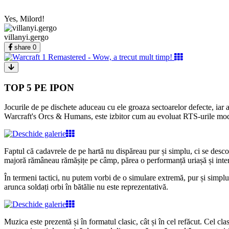
Yes, Milord!
villanyi.gergo
share
0
TOP 5 PE IPON
Jocurile de pe dischete aduceau cu ele groaza sectoarelor defecte, iar a
Warcraft's Orcs & Humans, este izbitor cum au evoluat RTS-urile mode
Faptul că cadavrele de pe hartă nu dispăreau pur și simplu, ci se desco
majoră rămâneau rămășițe pe câmp, părea o performanță uriașă și interesa
În termeni tactici, nu putem vorbi de o simulare extremă, pur și simplu 
arunca soldați orbi în bătălie nu este reprezentativă.
Muzica este prezentă și în formatul clasic, cât și în cel refăcut. Cel cl