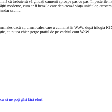
nseamnă că trebuie să vă ghidați oamenii aproape pas cu pas, în peșterile 
ățiri moderne, cum ar fi benzile care depictează viața unităților, creșterea 
egendar sau nu.
 mai ales dacă ați urmat calea care a culminat în WoW, după trilogia RTS. 
 știe, ați putea chiar șterge praful de pe vechiul cont WoW.
a să ne poți găsi fără efort!