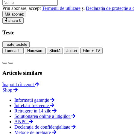
Prin abonare, accept
Termenii de utilizare
și
Declarația de protecție a 
Mă abonez
share
0
Teste
Toate testele
Lumea IT
Hardware
Ştiinţă
Jocuri
Film + TV
Articole similare
Înapoi la început
Shop
Informații garanție
Întrebări frecvente
Retragere în 14 zile
Soluționarea online a litigiilor
ANPC
Declarația de confidențialitate
Metode de preluare