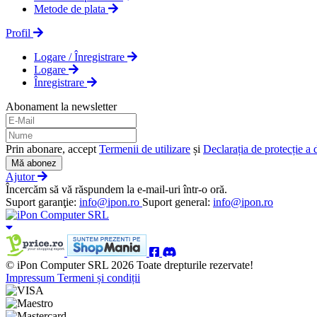
Metode de plata
Profil
Logare / Înregistrare
Logare
Înregistrare
Abonament la newsletter
Prin abonare, accept
Termenii de utilizare
și
Declarația de protecție a 
Mă abonez
Ajutor
Încercăm să vă răspundem la e-mail-uri într-o oră.
Suport garanţie:
info@ipon.ro
Suport general:
info@ipon.ro
© iPon Computer SRL 2026 Toate drepturile rezervate!
Impressum
Termeni și condiții