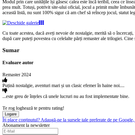
Modul prin care unitățile își găsesc calea este încă teribil, ceea ce î
prea mult. Totuși, potrivit site-ului oficial, jocul a primit multe îmbunăt
această listă, nu sunt 100% sigur că am chef să reîncep jocul, statut l
Cu toate acestea, dacă aveți nevoie de nostalgie, merită să o încercați,
după care puteți povestea cu celelalte părți remaster ale trilogiei. Cine
Sumar
Evaluare autor
Remaster 2024
Puțină nostalgie, aventuri mari și un clasic efemer în haine noi....
...este greu de înțeles că unele lucruri nu au fost implementate bine.
Te rog loghează te pentru rating!
Logare
Îți place conținutul? Adaugă-ne la sursele tale preferate de pe Google, c
Abonament la newsletter