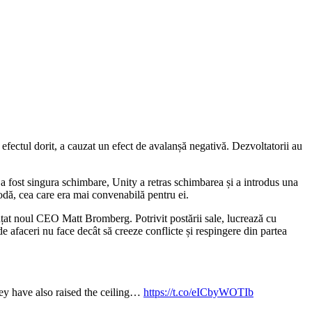
efectul dorit, a cauzat un efect de avalanșă negativă. Dezvoltatorii au
 a fost singura schimbare, Unity a retras schimbarea și a introdus una
todă, cea care era mai convenabilă pentru ei.
nunțat noul CEO Matt Bromberg. Potrivit postării sale, lucrează cu
 de afaceri nu face decât să creeze conflicte și respingere din partea
ey have also raised the ceiling…
https://t.co/eICbyWOTIb