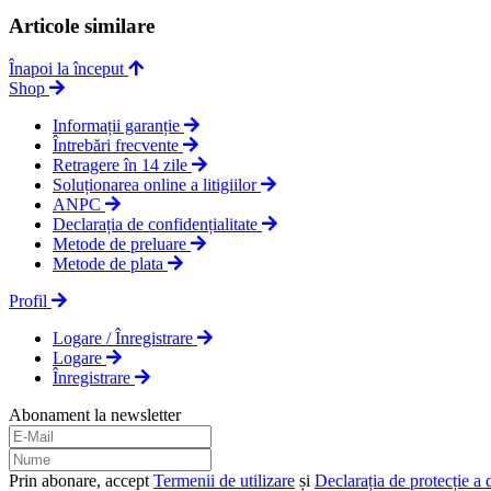
Articole similare
Înapoi la început
Shop
Informații garanție
Întrebări frecvente
Retragere în 14 zile
Soluționarea online a litigiilor
ANPC
Declarația de confidențialitate
Metode de preluare
Metode de plata
Profil
Logare / Înregistrare
Logare
Înregistrare
Abonament la newsletter
Prin abonare, accept
Termenii de utilizare
și
Declarația de protecție a 