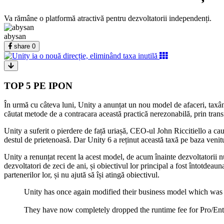
Va rămâne o platformă atractivă pentru dezvoltatorii independenți.
abysan
share
0
TOP 5 PE IPON
În urmă cu câteva luni, Unity a anunțat un nou model de afaceri, taxând
căutat metode de a contracara această practică nerezonabilă, prin tran
Unity a suferit o pierdere de față uriașă, CEO-ul John Riccitiello a ca
destul de prietenoasă. Dar Unity 6 a reținut această taxă pe baza venitu
Unity a renunțat recent la acest model, de acum înainte dezvoltatorii nu
dezvoltatori de zeci de ani, și obiectivul lor principal a fost întotdeau
partenerilor lor, și nu ajută să își atingă obiectivul.
Unity has once again modified their business model which was 
They have now completely dropped the runtime fee for Pro/Ente