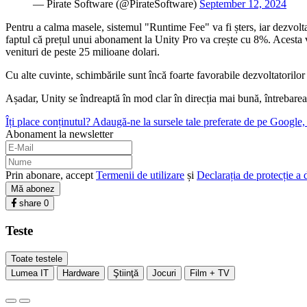
— Pirate Software (@PirateSoftware)
September 12, 2024
Pentru a calma masele, sistemul "Runtime Fee" va fi șters, iar dezvoltat
faptul că prețul unui abonament la Unity Pro va crește cu 8%. Acesta v
venituri de peste 25 milioane dolari.
Cu alte cuvinte, schimbările sunt încă foarte favorabile dezvoltatorilor
Așadar, Unity se îndreaptă în mod clar în direcția mai bună, întrebarea e
Îți place conținutul? Adaugă-ne la sursele tale preferate de pe Google, c
Abonament la newsletter
Prin abonare, accept
Termenii de utilizare
și
Declarația de protecție a 
Mă abonez
share
0
Teste
Toate testele
Lumea IT
Hardware
Ştiinţă
Jocuri
Film + TV