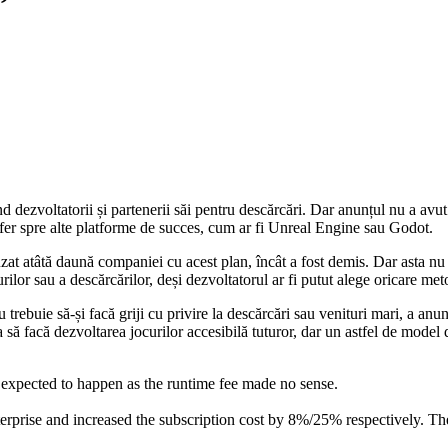
 dezvoltatorii și partenerii săi pentru descărcări. Dar anunțul nu a avut 
sfer spre alte platforme de succes, cum ar fi Unreal Engine sau Godot.
uzat atâtă daună companiei cu acest plan, încât a fost demis. Dar asta nu
rilor sau a descărcărilor, deși dezvoltatorul ar fi putut alege oricare me
 trebuie să-și facă griji cu privire la descărcări sau venituri mari, a a
na să facă dezvoltarea jocurilor accesibilă tuturor, dar un astfel de model
expected to happen as the runtime fee made no sense.
rprise and increased the subscription cost by 8%/25% respectively. Th