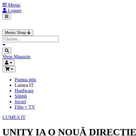
Meniu
Logare
Meniu Shop
Shop
Magazin
Pagina titlu
Lumea IT
Hardware
Ştiinţă
Jocuri
Film + TV
LUMEA IT
UNITY IA O NOUĂ DIRECȚI