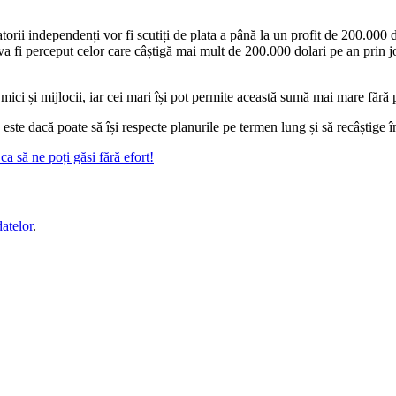
orii independenți vor fi scutiți de plata a până la un profit de 200.000 
a fi perceput celor care câștigă mai mult de 200.000 dolari pe an prin j
 mici și mijlocii, iar cei mari își pot permite această sumă mai mare fără
ste dacă poate să își respecte planurile pe termen lung și să recâștige înc
a să ne poți găsi fără efort!
datelor
.