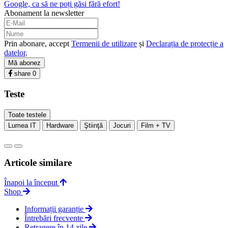
Google, ca să ne poți găsi fără efort!
Abonament la newsletter
Prin abonare, accept
Termenii de utilizare
și
Declarația de protecție a
datelor
.
Mă abonez
share
0
Teste
Toate testele
Lumea IT
Hardware
Ştiinţă
Jocuri
Film + TV
Articole similare
Înapoi la început
Shop
Informații garanție
Întrebări frecvente
Retragere în 14 zile