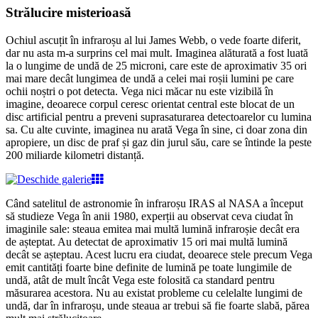
Strălucire misterioasă
Ochiul ascuțit în infraroșu al lui James Webb, o vede foarte diferit,
dar nu asta m-a surprins cel mai mult. Imaginea alăturată a fost luată
la o lungime de undă de 25 microni, care este de aproximativ 35 ori
mai mare decât lungimea de undă a celei mai roșii lumini pe care
ochii noștri o pot detecta. Vega nici măcar nu este vizibilă în
imagine, deoarece corpul ceresc orientat central este blocat de un
disc artificial pentru a preveni suprasaturarea detectoarelor cu lumina
sa. Cu alte cuvinte, imaginea nu arată Vega în sine, ci doar zona din
apropiere, un disc de praf și gaz din jurul său, care se întinde la peste
200 miliarde kilometri distanță.
Când satelitul de astronomie în infraroșu IRAS al NASA a început
să studieze Vega în anii 1980, experții au observat ceva ciudat în
imaginile sale: steaua emitea mai multă lumină infraroșie decât era
de așteptat. Au detectat de aproximativ 15 ori mai multă lumină
decât se așteptau. Acest lucru era ciudat, deoarece stele precum Vega
emit cantități foarte bine definite de lumină pe toate lungimile de
undă, atât de mult încât Vega este folosită ca standard pentru
măsurarea acestora. Nu au existat probleme cu celelalte lungimi de
undă, dar în infraroșu, unde steaua ar trebui să fie foarte slabă, părea