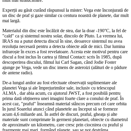
mult mai strălucitoare.
Experții au găsit curând răspunsul la mister: Vega este înconjurată de
un disc de praf și gaze similar cu centura noastră de planete, dar mult
mai largă.
Materialul din disc este încălzit de stea, dar la doar -190°C, la fel de
"cald" ca și sistemul nostru solar, dincolo de Pluto. La vremea lui,
IRAS nu a putut detecta discul în sine, deoarece sistemul nu avea
rezoluția necesară pentru a detecta obiecte atât de mici. Dar lumina
infraroșie în exces a fost revelatoare. Acesta este motivul pentru care
discul a fost inclus în cartea și filmul Contact: scris în 1985, după
descoperirea discului, filmul lui Carl Sagan, când Jodie Foster
ajunge pe Vega, vede un disc imens de asteroizi (alături de o pădure
de antene radio).
De-a lungul anilor au fost efectuate observații suplimentare ale
planetei Vega și ale împrejurimilor sale, inclusiv cu telescopul
ALMA , dar abia acum, cu ajutorul JWST, a fost posibilă pentru
prima dată obținerea unei imagini foarte clare a conului de praf. În
acest caz, "praful" înseamnă material stâncos precum cel care orbita
în jurul Soarelui atunci când planetele au început să se formeze
acum 4,6 miliarde ani. În astfel de discuri, praful, gheața și alte
materiale sunt comprimate în germeni planetari, obiecte cu diametrul
de aproximativ un kilometru, care cresc prin ciocnirea cu praful și
fragmente mai mari, formând planete, sau se pot destrăma.