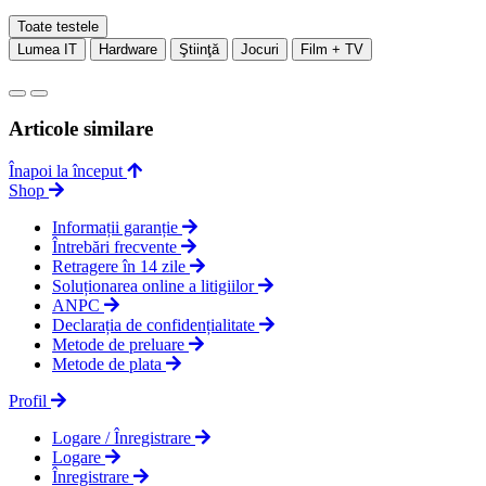
Toate testele
Lumea IT
Hardware
Ştiinţă
Jocuri
Film + TV
Articole similare
Înapoi la început
Shop
Informații garanție
Întrebări frecvente
Retragere în 14 zile
Soluționarea online a litigiilor
ANPC
Declarația de confidențialitate
Metode de preluare
Metode de plata
Profil
Logare / Înregistrare
Logare
Înregistrare