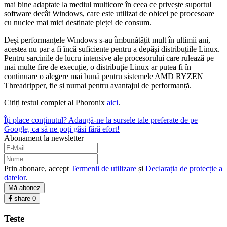
mai bine adaptate la mediul multicore în ceea ce privește suportul
software decât Windows, care este utilizat de obicei pe procesoare
cu nuclee mai mici destinate pieței de consum.
Deși performanțele Windows s-au îmbunătățit mult în ultimii ani,
acestea nu par a fi încă suficiente pentru a depăși distribuțiile Linux.
Pentru sarcinile de lucru intensive ale procesorului care rulează pe
mai multe fire de execuție, o distribuție Linux ar putea fi în
continuare o alegere mai bună pentru sistemele AMD RYZEN
Threadripper, fie și numai pentru avantajul de performanță.
Citiți testul complet al Phoronix
aici
.
Îți place conținutul? Adaugă-ne la sursele tale preferate de pe
Google, ca să ne poți găsi fără efort!
Abonament la newsletter
Prin abonare, accept
Termenii de utilizare
și
Declarația de protecție a
datelor
.
Mă abonez
share
0
Teste