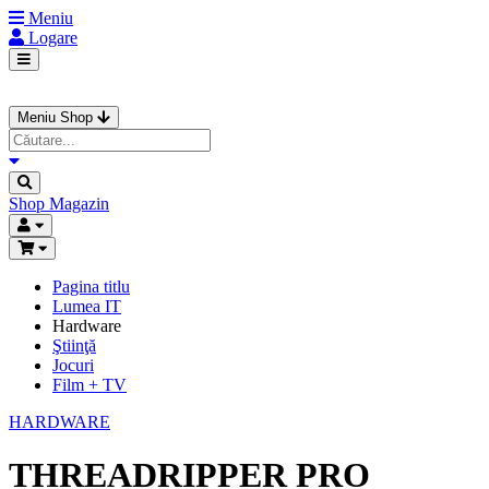
Meniu
Logare
Meniu Shop
Shop
Magazin
Pagina titlu
Lumea IT
Hardware
Ştiinţă
Jocuri
Film + TV
HARDWARE
THREADRIPPER PRO