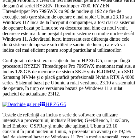
Echipa Phoronix a creat un test interesant pentru a vedea dacă vârful
de gamă al seriei RYZEN Threadripper 7000, RYZEN
Threaderipper Pro 7995WX cu 96 de nuclee și 192 de fire de
execuție, sub care sistem de operare e mai rapid: Ubuntu 23.10 sau
Windows 11? Încă de la începutul comparației, a fost clar că sistemul
de operare bazat pe Linux se va descurca mai bine cu noul venit,
deoarece este mai bine pregătit pentru sisteme cu multe nuclee decât
Windows 11. Adevăratul lucru interesant este diferența dintre cele
două sisteme de operare sub diferite sarcini de lucru, care vă va
indica cel mai eficient pentru scopul particular al utilizatorilor.
Configurația de test era o stație de lucru HP Z6 G5, care pe lângă
procesorul RYZEN Threadripper Pro 7995WX menționat mai sus, a
inclus 128 GB de memorie de sistem SK-Hynix R-DIMM, un SSD
Samsung NVMe și o placă grafică profesională Nvidia RTX A4000
series. Sistemul bazat pe Ubuntu a rulat versiunea 23.10 a sistemului
de operare, în timp ce versiunea bazată pe Windows 11 a rulat
pachetul de actualizare 23H2.
HP Z6 G5
Testele de referință au inclus o serie de software cu utilizare
intensivă a procesorului, inclusiv Blender, GeekBench, LuxCore,
Intel Embree, OSPRay și multe alte aplicații. Ubuntu 23.10,
construit în jurul nucleului Linux, a prezentat un avantaj de 19,5%
față de sistemul bazat pe Windows 11 Pro la media generală, ceea ce