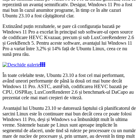
reprezintă un avantaj semnificativ. Desigur, Windows 11 Pro a fost
mai bun în cazul anumitor programe, în timp ce în alte cazuri
Ubuntu 23.10 a fost câștigătorul clar.
Extinzând puțin rezultatele, se pare că configurația bazată pe
Windows 11 Pro a excelat în principal sub software-ul open source
de codificare HEVC Kvazaar, precum și sub LuxCoreRenderer 2.6
și GeekBench 5. Pentru aceste software, avantajul lui Windows 11
Pro a variat între 3,2% și 14% față de Ubuntu Linux, ceea ce nu
sună prea rău.
În toate celelalte teste, Ubuntu 23.10 a fost cel mai performant,
având uneori performanțe de până la două ori mai bune decât
Windows 11 Pro. ASTC, asmFish, codificarea HEVC bazată pe
CPU, OSPRay, LuxCoreRenderer 2.6 și benchmark-ul DaCapo au
prezentat cele mai mari creșteri de viteză.
Avantajul lui Ubuntu 23.10 se datorează faptului că planificatorul de
sarcini Linux este în continuare mai bun decât ceea ce poate folosi
Windows 11 Pro, deși și Windows s-a îmbunătățit mult în ultima
vreme. Sistemele bazate pe Linux sunt aproape implicite în
segmentul de afaceri, unde tind să ruleze pe procesoare cu un număr
mare de nuclee de procesare și, prin urmare, au devenit în timp mult