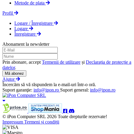
Metode de plata
Profil
Logare / Înregistrare
Logare
Înregistrare
Abonament la newsletter
Prin abonare, accept
Termenii de utilizare
și
Declarația de protecție a
datelor
.
Mă abonez
Ajutor
Încercăm să vă răspundem la e-mail-uri într-o oră.
Suport garanţie:
info@ipon.ro
Suport general:
info@ipon.ro
© iPon Computer SRL 2026 Toate drepturile rezervate!
Impressum
Termeni și condiții