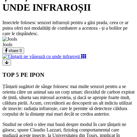
UNDE INFRAROȘII
Insectele folosesc senzori infraroșii pentru a găsi prada, ceea ce ar
putea oferi noi modalități de combatere a acestora - și a bolilor pe
care le răspândesc.
Jools
share
0
TOP 5 PE IPON
Țânțarii sugători de sânge folosesc mai multe senzori pentru a se
orienta către un animal sau un corp uman: dioxidul de carbon expirat
de țintă, silueta sau mirosul acesteia, și dacă se apropie foarte mult,
căldura pielii. Acum, cercetătorii au descoperit un alt indiciu utilizat
de insecte: radiația infraroșie, care le permite să detecteze căldura
corpului de la distanțe mai mari decât se credea anterior.
Studiul ne oferă o idee mai bună despre modul în care țânțarii ne
găsesc, spune Claudio Lazzari, fiziolog comportamental care
studiază aceste insecte, la Universitatea din Tours, implicat în