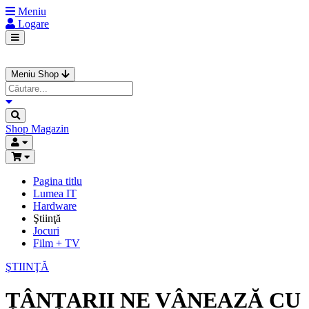
Meniu
Logare
Meniu Shop
Shop
Magazin
Pagina titlu
Lumea IT
Hardware
Ştiinţă
Jocuri
Film + TV
ŞTIINŢĂ
ȚÂNȚARII NE VÂNEAZĂ CU