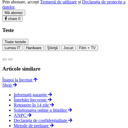
Prin abonare, accept
Termenii de utilizare
și
Declarația de protecție a
datelor
.
Mă abonez
share
0
Teste
Toate testele
Lumea IT
Hardware
Ştiinţă
Jocuri
Film + TV
Articole similare
Înapoi la început
Shop
Informații garanție
Întrebări frecvente
Retragere în 14 zile
Soluționarea online a litigiilor
ANPC
Declarația de confidențialitate
Metode de preluare