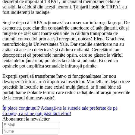
deosebit de important TRPA1, un canal al membranei celulare
sensibil la căldură din acești neuroni. Țânțarii lipsiți de TRPA1 au
fost indiferenți la radiație.
Se știe deja că TRPA acționează ca un senzor infraroșu la șerpi. De
asemenea, pare clar din constatările anterioare că atât țânțarii, cât și
muștele de oțet sunt foarte sensibile la căldura transportată de
curenții convectivi prin acești receptori, notează Elena Gracheva,
neurofiziolog la Universitatea Yale. Dar studiile anterioare nu au
arătat că acestea detectează și căldura radiantă. Cercetătorii au
descoperit și că proteinele numite opsin, care se găsesc la vârful
tentaculelor țânțarilor, pot detecta căldura radiantă. Ei cred că
opsinele pot amplifica semnalele infraroșii primite.
Experții speră să transforme într-o zi funcționalitatea lor nou
descoperită într-o armă împotriva insectelor. Montell are deja o idee
practică: în locurile în care există mulți țânțari, ar fi mai bine să
purtați haine izolante termic care reduc radiațiile infraroșii provenite
de la corpul dumneavoastră.
Îți place conținutul? Adaugă-ne la sursele tale preferate de pe
Google, ca să ne poți găsi fără efort!
Abonament la newsletter