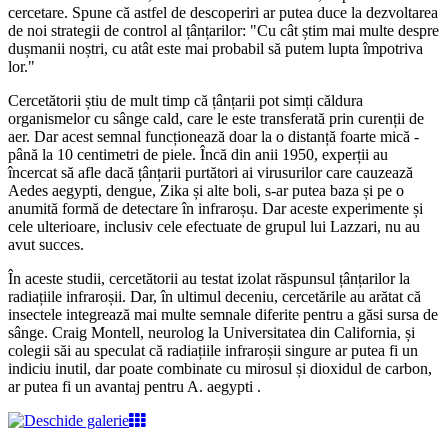
cercetare. Spune că astfel de descoperiri ar putea duce la dezvoltarea
de noi strategii de control al țânțarilor: "Cu cât știm mai multe despre
dușmanii noștri, cu atât este mai probabil să putem lupta împotriva
lor."
Cercetătorii știu de mult timp că țânțarii pot simți căldura
organismelor cu sânge cald, care le este transferată prin curenții de
aer. Dar acest semnal funcționează doar la o distanță foarte mică -
până la 10 centimetri de piele. Încă din anii 1950, experții au
încercat să afle dacă țânțarii purtători ai virusurilor care cauzează
Aedes aegypti, dengue, Zika și alte boli, s-ar putea baza și pe o
anumită formă de detectare în infraroșu. Dar aceste experimente și
cele ulterioare, inclusiv cele efectuate de grupul lui Lazzari, nu au
avut succes.
În aceste studii, cercetătorii au testat izolat răspunsul țânțarilor la
radiațiile infraroșii. Dar, în ultimul deceniu, cercetările au arătat că
insectele integrează mai multe semnale diferite pentru a găsi sursa de
sânge. Craig Montell, neurolog la Universitatea din California, și
colegii săi au speculat că radiațiile infraroșii singure ar putea fi un
indiciu inutil, dar poate combinate cu mirosul și dioxidul de carbon,
ar putea fi un avantaj pentru A. aegypti .