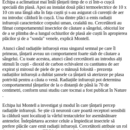
Echipa a aclimatizat mai întâi țânțarii timp de o zi într-o cușcă
specială din plasă. Apoi au instalat două plăci termoelectrice de 10 x
10 cm una lângă alta în fața cuștii și s-au asigurat că curenții de aer
nu introduc căldură în cușcă. Una dintre plăci a emis radiații
infraroșii caracteristice corpului uman, cealaltă nu. Cercetătorii au
filmat comportamentul insectelor de căutare a sângelui, obiceiul lor
de a se plimba de-a lungul ochiurilor de plasă ale cuștii în apropierea
plăcilor și de a "sonda" venele, explică Montell.
Atunci când radiațiile infraroșii erau singurul semnal pe care îl
primeau, țânțarii aveau un comportament foarte slab de căutare a
sângelui. Cu toate acestea, atunci când cercetătorii au introdus alți
stimuli în cuști - dioxid de carbon echivalent cu cantitatea de aer
expirat și mirosul de piele de pe o mănușă folosită - prezența
radiațiilor infraroșii a dublat șansele ca țânțarii să aterizeze pe plasa
potrivită pentru a căuta o venă. Radiațiile infraroșii pot determina
comportamentul țânțarilor de la o distanță de până la 70 de
centimetri, conform unui studiu care tocmai a fost publicat în Nature
.
Echipa lui Montell a investigat și modul în care țânțarii percep
radiațiile infraroșii. Se știe că neuronii care poartă receptori sensibili
la căldură sunt localizați la vârful tentaculelor lor asemănătoare
antenelor. Îndepărtarea acestor celule a împiedicat insectele să
prefere plăcile care emit radiații infraroșii. Cercetătorii atribuie un rol