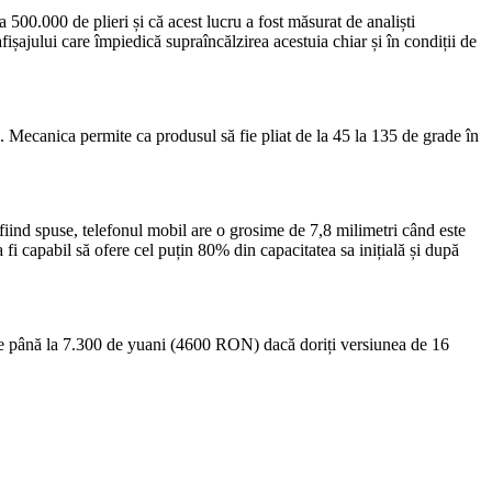
 500.000 de plieri și că acest lucru a fost măsurat de analiști
afișajului care împiedică supraîncălzirea acestuia chiar și în condiții de
. Mecanica permite ca produsul să fie pliat de la 45 la 135 de grade în
 fiind spuse, telefonul mobil are o grosime de 7,8 milimetri când este
fi capabil să ofere cel puțin 80% din capacitatea sa inițială și după
ște până la 7.300 de yuani (4600 RON) dacă doriți versiunea de 16