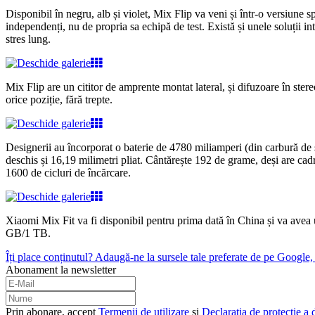
Disponibil în negru, alb și violet, Mix Flip va veni și într-o versiune 
independenți, nu de propria sa echipă de test. Există și unele soluții int
stres lung.
Mix Flip are un cititor de amprente montat lateral, și difuzoare în st
orice poziție, fără trepte.
Designerii au încorporat o baterie de 4780 miliamperi (din carbură de s
deschis și 16,19 milimetri pliat. Cântărește 192 de grame, deși are cadr
1600 de cicluri de încărcare.
Xiaomi Mix Fit va fi disponibil pentru prima dată în China și va ave
GB/1 TB.
Îți place conținutul? Adaugă-ne la sursele tale preferate de pe Google, c
Abonament la newsletter
Prin abonare, accept
Termenii de utilizare
și
Declarația de protecție a 