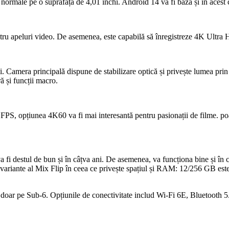
ormale pe o suprafață de 4,01 inchi. Android 14 va fi baza și în acest caz
pentru apeluri video. De asemenea, este capabilă să înregistreze 4K Ultra
 Camera principală dispune de stabilizare optică și privește lumea prin i
ă și funcții macro.
 FPS, opțiunea 4K60 va fi mai interesantă pentru pasionații de filme.
fi destul de bun și în câțva ani. De asemenea, va funcționa bine și în c
ei variante al Mix Flip în ceea ce privește spațiul și RAM: 12/256 GB es
ar pe Sub-6. Opțiunile de conectivitate includ Wi-Fi 6E, Bluetooth 5.4