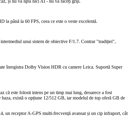
, și nu va lipsi nici AI - nu vă faceți griji.
 HD la până la 60 FPS, ceea ce este o veste excelentă.
ntermediul unui sistem de obiective F/1.7. Contrar "tradiției",
 poate înregistra Dolby Vision HDR cu camere Leica. Suportă Super
az că este folosit intens pe un timp mai lung, deoarece a fost
te baza, există o opțiune 12/512 GB, iar modelul de top oferă GB de
, un receptor A-GPS multi-frecvență avansat și un cip infraport, cât