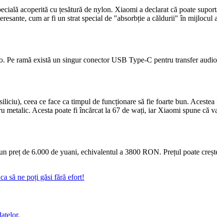
specială acoperită cu țesătură de nylon. Xiaomi a declarat că poate suporta
eresante, cum ar fi un strat special de "absorbție a căldurii" în mijlocul 
ereo. Pe ramă există un singur conector USB Type-C pentru transfer audio
iliciu), ceea ce face ca timpul de funcționare să fie foarte bun. Acestea
u metalic. Acesta poate fi încărcat la 67 de wați, iar Xiaomi spune că va 
a un preț de 6.000 de yuani, echivalentul a 3800 RON. Prețul poate cre
a să ne poți găsi fără efort!
datelor
.