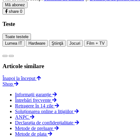
Mă abonez
share
0
Teste
Toate testele
Lumea IT
Hardware
Ştiinţă
Jocuri
Film + TV
Articole similare
Înapoi la început
Shop
Informații garanție
Întrebări frecvente
Retragere în 14 zile
Soluționarea online a litigiilor
ANPC
Declarația de confidențialitate
Metode de preluare
Metode de plata