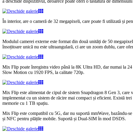
a deschide dispozitivul, deoarece poate oferi o tastatură de dimensiuni n
În interior, are o cameră de 32 megapixeli, care poate fi utilizată și 
Modulul camerei externe este format din două unități de 50 megapixeli.
însoțitoare unică nu este ultraangulară, ci are un zoom dublu, care ofer
Mix Flip poate înregistra video până la 8K Ultra HD, dar numai la 24
Slow Motion cu 1920 FPS, la calitate 720p.
Mix Flip este alimentat de cipul de sistem Snapdragon 8 Gen 3, care va 
implementat cu un sistem de răcire mai compact și eficient. Există tr
memorie cu 1 TB spațiu.
Mix Flip este compatibil cu 5G, dar nu suportă mmWave, bazându-se do
și NFC pentru plățile mobile. Suportă și Dual-SIM în mod DSDS.