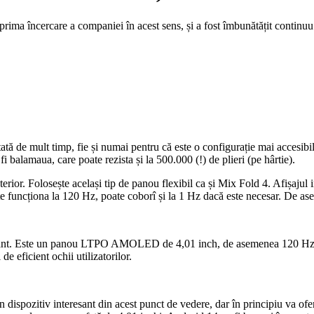
prima încercare a companiei în acest sens, și a fost îmbunătățit continuu
tată de mult timp, fie și numai pentru că este o configurație mai accesibi
fi balamaua, care poate rezista și la 500.000 (!) de plieri (pe hârtie).
interior. Folosește același tip de panou flexibil ca și Mix Fold 4. Afiș
 funcționa la 120 Hz, poate coborî și la 1 Hz dacă este necesar. De as
onant. Este un panou LTPO AMOLED de 4,01 inch, de asemenea 120 Hz, c
eficient ochii utilizatorilor.
spozitiv interesant din acest punct de vedere, dar în principiu va oferi 