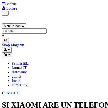
Meniu
Logare
Meniu Shop
Shop
Magazin
Pagina titlu
Lumea IT
Hardware
Ştiinţă
Jocuri
Film + TV
LUMEA IT
ȘI XIAOMI ARE UN TELEFON