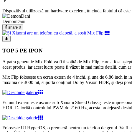
Dispozitivul utilizează un hardware excelent, în ciuda faptului că este 
DemonDani
share
0
TOP 5 PE IPON
A patra generație Mix Fold va fi însoțită de Mix Flip, care a fost aștep
acest produs, iar acest lucru poate fi văzut în mai multe detalii, cum ar 
Mix Flip folosește un ecran extern de 4 inchi, și una de 6,86 inch în 
maximă de 3000 nit, suportă conținut Dolby Vision HDR, și deși poate
Ecranul extern este ascuns sub Xiaomi Shield Glass și este impresi
HDR. Datorită controlului PWM de 2160 Hz, acesta protejează destul de 
Folosește UI HyperOS, o premieră pentru un telefon de genul. Va fi un di