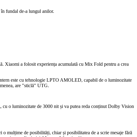
 în fundal de-a lungul anilor.
lă.
Xiaomi a folosit experiența acumulată cu Mix Fold pentru a crea
ajul intern este cu tehnologie LPTO AMOLED, capabil de o luminozitate
emenea, are "sticlă" UTG.
u o luminozitate de 3000 nit și va putea reda conținut Dolby Vision
o mulțime de posibilități, chiar și posibilitatea de a scrie mesaje fără