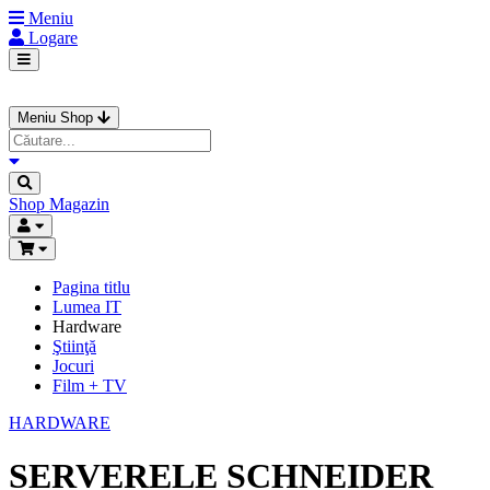
Meniu
Logare
Meniu Shop
Shop
Magazin
Pagina titlu
Lumea IT
Hardware
Ştiinţă
Jocuri
Film + TV
HARDWARE
SERVERELE SCHNEIDER