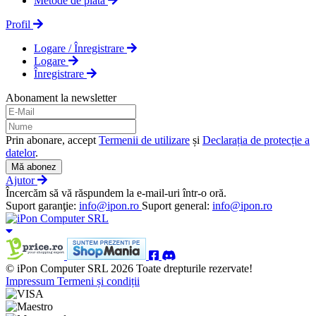
Metode de plata
Profil
Logare / Înregistrare
Logare
Înregistrare
Abonament la newsletter
Prin abonare, accept
Termenii de utilizare
și
Declarația de protecție a
datelor
.
Mă abonez
Ajutor
Încercăm să vă răspundem la e-mail-uri într-o oră.
Suport garanţie:
info@ipon.ro
Suport general:
info@ipon.ro
© iPon Computer SRL 2026 Toate drepturile rezervate!
Impressum
Termeni și condiții