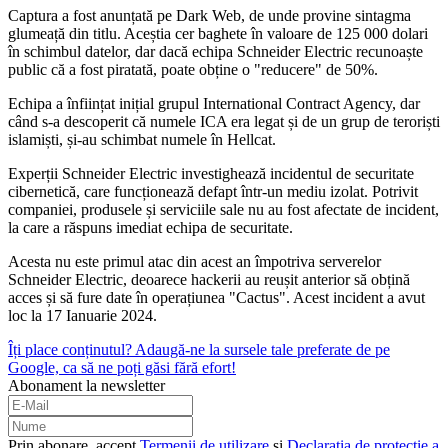
Captura a fost anunțată pe Dark Web, de unde provine sintagma
glumeață din titlu. Aceștia cer baghete în valoare de 125 000 dolari
în schimbul datelor, dar dacă echipa Schneider Electric recunoaște
public că a fost piratată, poate obține o "reducere" de 50%.
Echipa a înființat inițial grupul International Contract Agency, dar
când s-a descoperit că numele ICA era legat și de un grup de teroriști
islamiști, și-au schimbat numele în Hellcat.
Experții Schneider Electric investighează incidentul de securitate
cibernetică, care funcționează defapt într-un mediu izolat. Potrivit
companiei, produsele și serviciile sale nu au fost afectate de incident,
la care a răspuns imediat echipa de securitate.
Acesta nu este primul atac din acest an împotriva serverelor
Schneider Electric, deoarece hackerii au reușit anterior să obțină
acces și să fure date în operațiunea "Cactus". Acest incident a avut
loc la 17 Ianuarie 2024.
Îți place conținutul? Adaugă-ne la sursele tale preferate de pe
Google, ca să ne poți găsi fără efort!
Abonament la newsletter
Prin abonare, accept
Termenii de utilizare
și
Declarația de protecție a