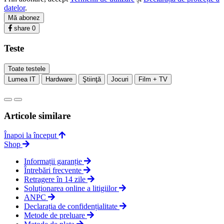
datelor
.
Mă abonez
share
0
Teste
Toate testele
Lumea IT
Hardware
Ştiinţă
Jocuri
Film + TV
Articole similare
Înapoi la început
Shop
Informații garanție
Întrebări frecvente
Retragere în 14 zile
Soluționarea online a litigiilor
ANPC
Declarația de confidențialitate
Metode de preluare