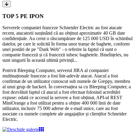
TOP 5 PE IPON
Serverele companiei franceze Schneider Electric au fost atacate
recent, atacatorii susținând că au obținut aproximativ 40 GB date
confidențiale. Au cerut o răscumpărare de 125 000 USD în schimbul
datelor, pe care le solicită în forma unor tranșe de baghete, conform
unei postări de pe "Dark Web" - o referire la faptul că sunt o
companie franceză și că francezii iubesc baghetele. Bineînțeles, nu
sunt singurii în această ultimă privință...
Potrivit Bleeping Computer, serverul JIRA al companiei
multinaționale franceze a fost într-adevăr atacat. Atacul a fost
confirmat de un utilizator cunoscut sub numele de Greppy, membru
al unui grup de hackeri. În conversațiea sa cu Bleeping Computer, a
fost dezvăluit faptul că atacul a fost efectuat folosind acreditări
expuse: odată ce accesul la servere a fost obținut, API-ul REST
MiniOrange a fost utilizat pentru a obține 400 000 linii de date
utilizator, inclusiv 75 000 adrese de e-mail unice, care au fost
asociate cu numele complete ale angajaților și clienților Schneider
Electric.