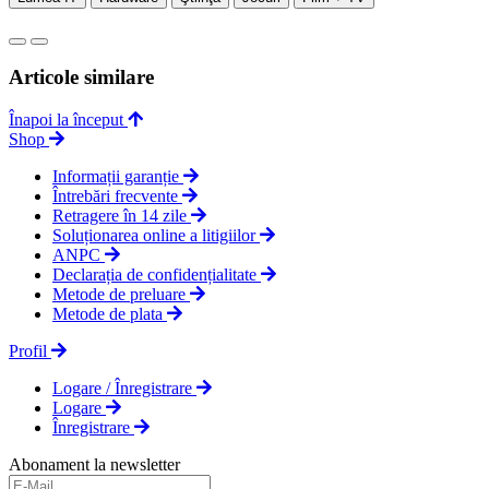
Articole similare
Înapoi la început
Shop
Informații garanție
Întrebări frecvente
Retragere în 14 zile
Soluționarea online a litigiilor
ANPC
Declarația de confidențialitate
Metode de preluare
Metode de plata
Profil
Logare / Înregistrare
Logare
Înregistrare
Abonament la newsletter