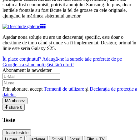
spațiu a fost economisit, potrivit anunțului Samsung. În plus, doar
lentilele frontale au fost făcute la fel de groase ca cele originale,
ajungând la mărimea sistemului anterior.
Așadar noua soluție nu are un dezavantaj specific, este doar o
chestiune de timp când și unde va fi implementat. Desigur, primul în
linie este seria Galaxy S25.
Îți place conținutul? Adaugă-ne la sursele tale preferate de pe
Google, ca să ne poți găsi fără efort!
Abonament la newsletter
Prin abonare, accept
Termenii de utilizare
și
Declarația de protecție a
datelor
.
Mă abonez
share
0
Teste
Toate testele
Lumea IT
Hardware
Ştiinţă
Jocuri
Film + TV