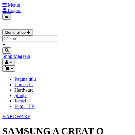
Meniu
Logare
Meniu Shop
Shop
Magazin
Pagina titlu
Lumea IT
Hardware
Ştiinţă
Jocuri
Film + TV
HARDWARE
SAMSUNG A CREAT O