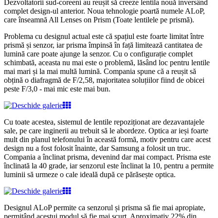
Dezvoltatorii sud-coreeni au reușit să creeze lentila nouă inversând
complet design-ul anterior. Noua tehnologie poartă numele ALoP,
care înseamnă All Lenses on Prism (Toate lentilele pe prismă).
Problema cu designul actual este că spațiul este foarte limitat între
prismă și senzor, iar prisma împinsă în față limitează cantitatea de
lumină care poate ajunge la senzor. Cu o configurație complet
schimbată, aceasta nu mai este o problemă, lăsând loc pentru lentile
mai mari și la mai multă lumină. Compania spune că a reușit să
obțină o diafragmă de F/2,58, majoritatea soluțiilor fiind de obicei
peste F/3,0 - mai mic este mai bun.
Cu toate acestea, sistemul de lentile repoziționat are dezavantajele
sale, pe care inginerii au trebuit să le abordeze. Optica ar ieși foarte
mult din planul telefonului în această formă, motiv pentru care acest
design nu a fost folosit înainte, dar Samsung a folosit un truc.
Compania a înclinat prisma, devenind dar mai compact. Prisma este
înclinată la 40 grade, iar senzorul este înclinat la 10, pentru a permite
luminii să urmeze o cale ideală după ce părăsește optica.
Designul ALoP permite ca senzorul și prisma să fie mai apropiate,
permițând acestui modul să fie mai scurt. Aproximativ 22% din