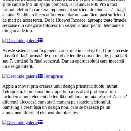
și de calitate într-un spațiu compact, iar Huawei P30 Pro a fost
primul telefon în care era implementat suficient de bine ca să atragă
atenția. Și alții au încercat în trecut, dar nu s-au făcut pași suficienți
de mari pe acest teren. De la Huawei încoace, aproape toate firmele
serioase din categorie folosesc un sistem similar pentru telefoanele
din gama de top.
Aceste sisteme sunt în general construite în același fel. O prismă este
plasată în față, urmată de un rând de lentile convenționale, până la 6
sau 7, urmând în final senzorul. Dar au apărut soluții care încearcă
un design diferit.
Tetraprism
Apple a inovat prin crearea unui design prismatic dublu, numit
Tetraprism. Compania din Cupertino a rezolvat problema prin
includerea unui element de lentilă tradițional în fața prismei. Această
diferență afectează cum arată camera pe spatele telefonului.
Samsung a creat însă un design nou, care se bazează pe un
aranjament diferit al elementului obiectiv.