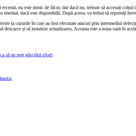
ecentă, nu este nimic de făcut, dar dacă nu, trebuie să accesați colțul d
 imediat, dacă este disponibilă. După aceea, va trebui să reporniți brow
ivire la cazurile în care au fost efectuate atacuri prin intermediul defec
ă descarce și să instaleze actualizarea. Aceasta este a noua oară în aces
a să ne poți găsi fără efort!
datelor
.