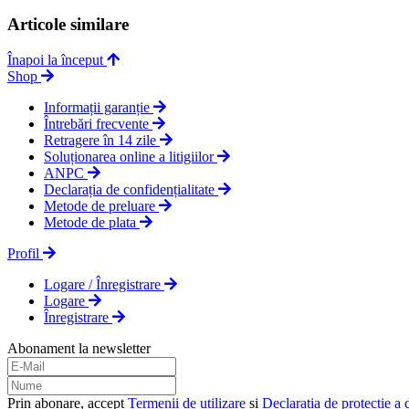
Articole similare
Înapoi la început
Shop
Informații garanție
Întrebări frecvente
Retragere în 14 zile
Soluționarea online a litigiilor
ANPC
Declarația de confidențialitate
Metode de preluare
Metode de plata
Profil
Logare / Înregistrare
Logare
Înregistrare
Abonament la newsletter
Prin abonare, accept
Termenii de utilizare
și
Declarația de protecție a 