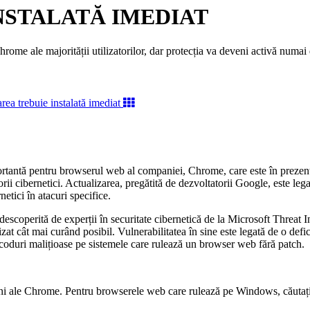
NSTALATĂ IMEDIAT
rome ale majorității utilizatorilor, dar protecția va deveni activă numai
portantă pentru browserul web al companiei, Chrome, care este în preze
orii cibernetici. Actualizarea, pregătită de dezvoltatorii Google, este leg
netici în atacuri specifice.
escoperită de experții în securitate cibernetică de la Microsoft Threat 
alizat cât mai curând posibil. Vulnerabilitatea în sine este legată de o d
 coduri malițioase pe sistemele care rulează un browser web fără patch.
ersiuni ale Chrome. Pentru browserele web care rulează pe Windows, cău