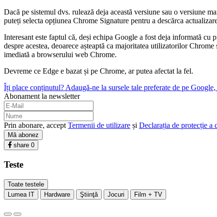
Dacă pe sistemul dvs. rulează deja această versiune sau o versiune mai r
puteți selecta opțiunea Chrome Signature pentru a descărca actualizarea
Interesant este faptul că, deși echipa Google a fost deja informată cu pr
despre acestea, deoarece așteaptă ca majoritatea utilizatorilor Chrome s
imediată a browserului web Chrome.
Devreme ce Edge e bazat și pe Chrome, ar putea afectat la fel.
Îți place conținutul? Adaugă-ne la sursele tale preferate de pe Google, c
Abonament la newsletter
Prin abonare, accept
Termenii de utilizare
și
Declarația de protecție a 
Mă abonez
share
0
Teste
Toate testele
Lumea IT
Hardware
Ştiinţă
Jocuri
Film + TV