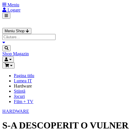
Meniu
Logare
Meniu Shop
Shop
Magazin
Pagina titlu
Lumea IT
Hardware
Ştiinţă
Jocuri
Film + TV
HARDWARE
S-A DESCOPERIT O VULNE