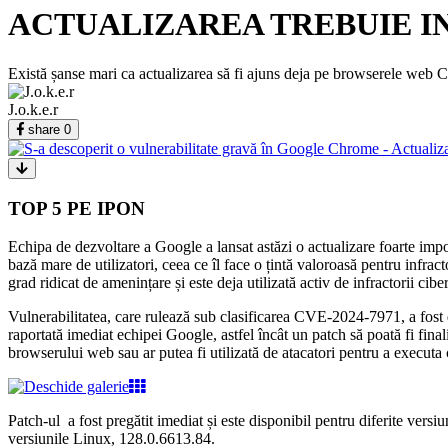
ACTUALIZAREA TREBUIE I
Există șanse mari ca actualizarea să fi ajuns deja pe browserele web Ch
J.o.k.e.r
share
0
TOP 5 PE IPON
Echipa de dezvoltare a Google a lansat astăzi o actualizare foarte im
bază mare de utilizatori, ceea ce îl face o țintă valoroasă pentru infract
grad ridicat de amenințare și este deja utilizată activ de infractorii ciber
Vulnerabilitatea, care rulează sub clasificarea CVE-2024-7971, a fost d
raportată imediat echipei Google, astfel încât un patch să poată fi fin
browserului web sau ar putea fi utilizată de atacatori pentru a executa
Patch-ul a fost pregătit imediat și este disponibil pentru diferite v
versiunile Linux, 128.0.6613.84.