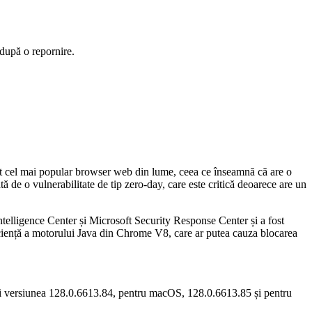
 după o repornire.
nt cel mai popular browser web din lume, ceea ce înseamnă că are o
ată de o vulnerabilitate de tip zero-day, care este critică deoarece are un
Intelligence Center și Microsoft Security Response Center și a fost
eficiență a motorului Java din Chrome V8, care ar putea cauza blocarea
tați versiunea 128.0.6613.84, pentru macOS, 128.0.6613.85 și pentru