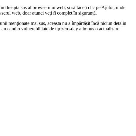
in dreapta sus al browserului web, și să faceți clic pe Ajutor, unde
serul web, doar atunci veți fi complet în siguranță.
țiunii menționate mai sus, aceasta nu a împărtășit încă niciun detaliu
t an când o vulnerabilitate de tip zero-day a impus o actualizare